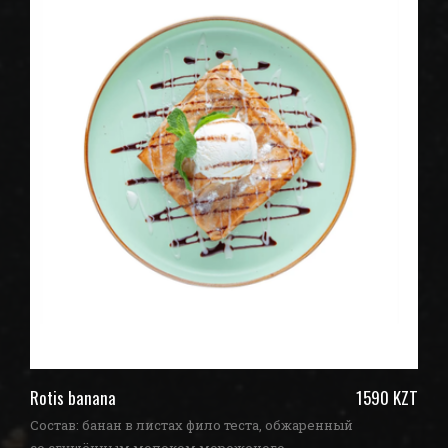
ZT
Rotis banana
1590 KZT
З
Состав: банан в листах фило теста, обжаренный