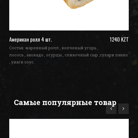
ZT
Американ ролл 4 шт.
1240 KZT
По
Состав: жаренный ролл , копченый угорь ,
Со
ко
лосось , авокадо , огурцы , сливочный сыр ,сухари панко
ог
, унаги соус.
Самые популярные товар