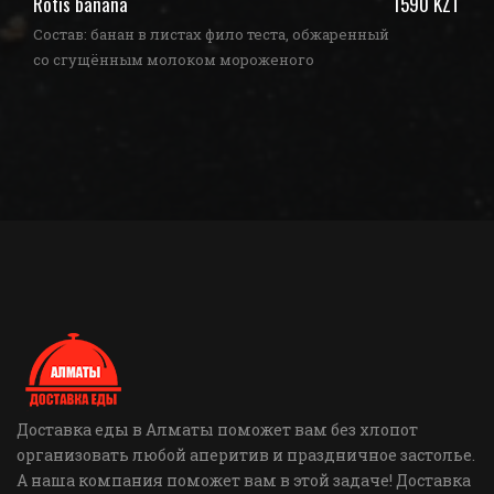
ZT
Rotis banana
1590 KZT
З
Состав: банан в листах фило теста, обжаренный
со сгущённым молоком мороженого
Доставка еды в Алматы поможет вам без хлопот
организовать любой аперитив и праздничное застолье.
А наша компания поможет вам в этой задаче! Доставка