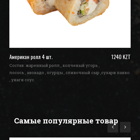
ZT
Американ ролл 4 шт.
1240 KZT
По
Состав: жаренный ролл , копченый угорь ,
Со
ко
лосось , авокадо , огурцы , сливочный сыр ,сухари панко
ог
, унаги соус.
Самые популярные товар