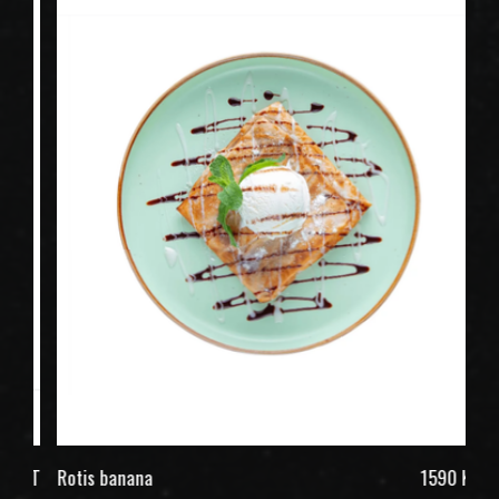
ZT
Rotis banana
1590 KZT
З