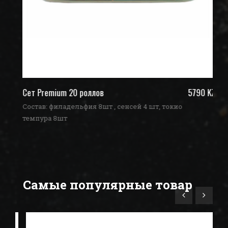
ZT
Сет Premium 20 роллов
5790 KZT
Се
Состав: филадельфия 8шт , сенсей 4 шт, токио
Со
темпура 8шт
те
Самые популярные товар