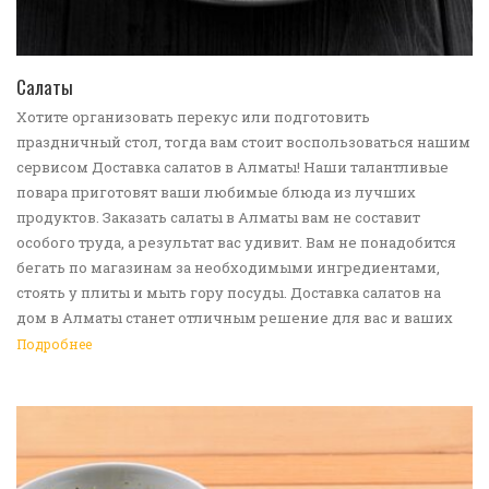
ПЕРЕЙТИ В КАТАЛОГ
Салаты
Хотите организовать перекус или подготовить
праздничный стол, тогда вам стоит воспользоваться нашим
сервисом Доставка салатов в Алматы! Наши талантливые
повара приготовят ваши любимые блюда из лучших
продуктов. Заказать салаты в Алматы вам не составит
особого труда, а результат вас удивит. Вам не понадобится
бегать по магазинам за необходимыми ингредиентами,
стоять у плиты и мыть гору посуды. Доставка салатов на
дом в Алматы станет отличным решение для вас и ваших
родных, друзей. Ведь мы сами берем все хлопоты в свои
Подробнее
руки. Воспользуйтесь нашим сервисом Доставка еды в
Алматы!