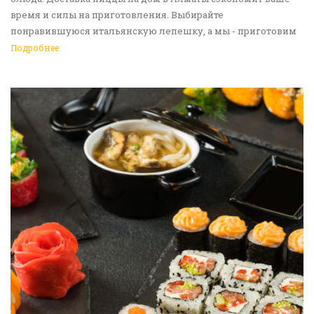
время и силы на приготовления. Выбирайте
понравившуюся итальянскую лепешку, а мы - приготовим
ее в лучших традициях. Доставка еды в Алматы -
Подробнее
прекрасное решение для приятных посиделок или
быстрого перекуса. Мы ждем ваши заявки!