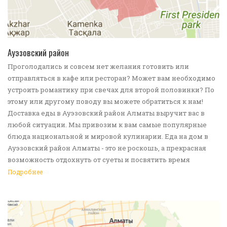
ПОДРОБНЕЕ
Ауэзовский район
Проголодались и совсем нет желания готовить или
отправляться в кафе или ресторан? Может вам необходимо
устроить романтику при свечах для второй половинки? По
этому или другому поводу вы можете обратиться к нам!
Доставка еды в Ауэзовский район Алматы выручит вас в
любой ситуации. Мы привозим к вам самые популярные
блюда национальной и мировой кулинарии. Еда на дом в
Ауэзовский район Алматы - это не роскошь, а прекрасная
возможность отдохнуть от суеты и посвятить время
хорошему общению с близкими. Обращайтесь!
Подробнее