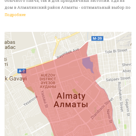
обычного ланча, так и для праздничных застолий. Еда на
дом в Алмалинский район Алматы - оптимальный выбор по
любому поводу. Мы ждем вас!
Подробнее