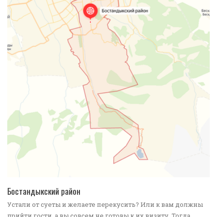
ПОДРОБНЕЕ
Бостандыкский район
Устали от суеты и желаете перекусить? Или к вам должны
прийти гости, а вы совсем не готовы к их визиту. Тогда