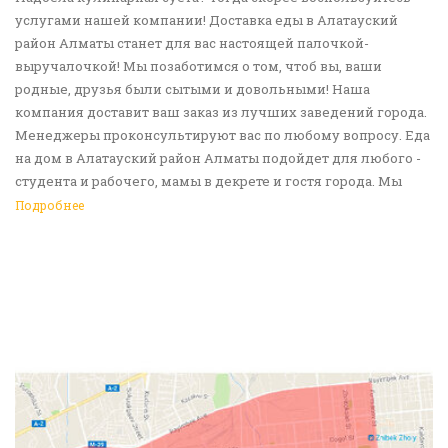
услугами нашей компании! Доставка еды в Алатауский
район Алматы станет для вас настоящей палочкой-
выручалочкой! Мы позаботимся о том, чтоб вы, ваши
родные, друзья были сытыми и довольными! Наша
компания доставит ваш заказ из лучших заведений города.
Менеджеры проконсультируют вас по любому вопросу. Еда
на дом в Алатауский район Алматы подойдет для любого -
студента и рабочего, мамы в декрете и гостя города. Мы
сделаем ваш день вкусным и позитивным! Обращайтесь!
Подробнее