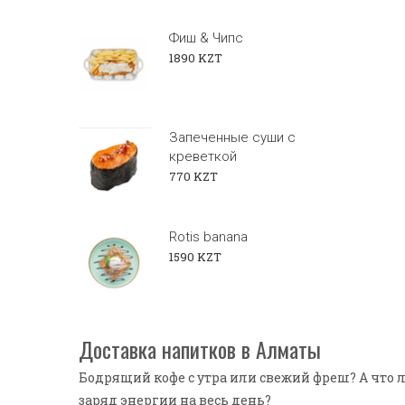
Фиш & Чипс
1890 KZT
Запеченные суши с
креветкой
770 KZT
Rotis banana
1590 KZT
Доставка напитков в Алматы
Бодрящий кофе с утра или свежий фреш? А что 
заряд энергии на весь день?