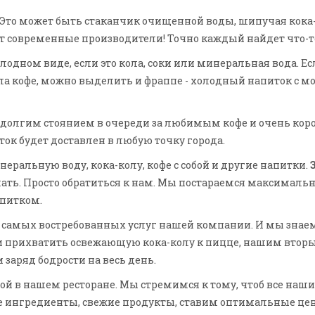
. Это может быть стаканчик очищенной воды, шипучая кока-
т современные производители! Точно каждый найдет что-то
дном виде, если это кола, соки или минеральная вода. Если
ла кофе, можно выделить и фраппе - холодный напиток с мо
с долгим стоянием в очереди за любимым кофе и очень к
ок будет доставлен в любую точку города.
ральную воду, кока-колу, кофе с собой и другие напитки.
елать. Просто обратиться к нам. Мы постараемся максимальн
питком.
з самых востребованных услуг нашей компании. И мы знаем 
и прихватить освежающую кока-колу к пицце, нашим вто
заряд бодрости на весь день.
ой в нашем ресторане. Мы стремимся к тому, чтоб все на
е ингредиенты, свежие продукты, ставим оптимальные цен