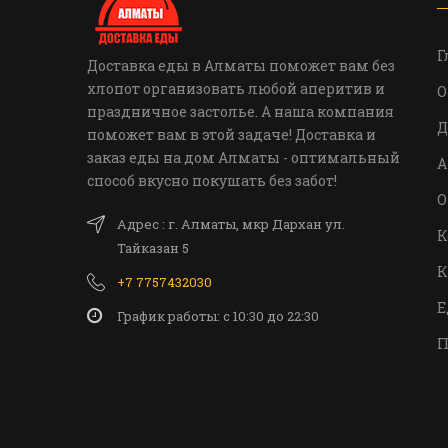
Г
Доставка еды в Алматы поможет вам без
хлопот организовать любой аперитив и
О
праздничное застолье. А наша компания
Д
поможет вам в этой задаче! Доставка и
заказ еды на дом Алматы - оптимальный
А
способ вкусно покушать без забот!
О
Адрес : г. Алматы, мкр Дархан ул.
К
Тайказан 5
К
+7 7757432030
Е
График работы: c 10:30 до 22:30
П