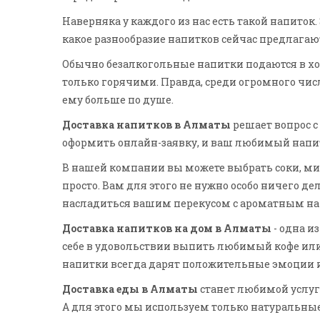
Наверняка у каждого из нас есть такой напиток
какое разнообразие напитков сейчас предлагаю
Обычно безалкогольные напитки подаются в холо
только горячими. Правда, среди огромного чис
ему больше по душе.
Доставка напитков в Алматы
решает вопрос 
оформить онлайн-заявку, и ваш любимый напит
В нашей компании вы можете выбрать соки, мине
просто. Вам для этого не нужно особо ничего д
насладиться вашим перекусом с ароматным на
Доставка напитков на дом в Алматы
- одна и
себе в удовольствии выпить любимый кофе ил
напитки всегда дарят положительные эмоции и 
Доставка еды в Алматы
станет любимой услуг
А для этого мы используем только натуральны