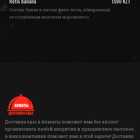
ZT
Rotis banana
1590 KZT
З
Состав: банан в листах фило теста, обжаренный
со сгущённым молоком мороженого
Доставка еды в Алматы поможет вам без хлопот
организовать любой аперитив и праздничное застолье.
А наша компания поможет вам в этой задаче! Доставка