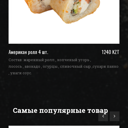
ZT
Американ ролл 4 шт.
1240 KZT
По
Состав: жаренный ролл , копченый угорь ,
Со
ко
лосось , авокадо , огурцы , сливочный сыр ,сухари панко
ог
, унаги соус.
Самые популярные товар