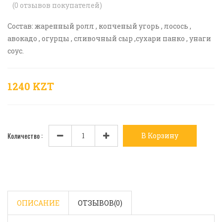
(
0
отзывов покупателей)
Состав: жаренный ролл , копченый угорь , лосось ,
авокадо , огурцы , сливочный сыр ,сухари панко , унаги
соус.
1240 KZT
Количество :
В Корзину
ОПИСАНИЕ
ОТЗЫВОВ(
0
)