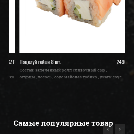
ZT
Поцелуй гейши 8 шт.
2490 KZT
По
Состав: запеченный ролл сливочный сыр ,
Со
ко
огурцы , лосось , соус майонез тобико , унаги соус.
ог
Самые популярные товар