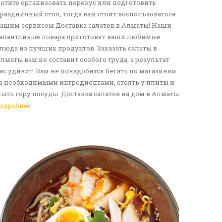
отите организовать перекус или подготовить
раздничный стол, тогда вам стоит воспользоваться
ашим сервисом Доставка салатов в Алматы! Наши
алантливые повара приготовят ваши любимые
люда из лучших продуктов. Заказать салаты в
лматы вам не составит особого труда, а результат
ас удивит. Вам не понадобится бегать по магазинам
а необходимыми ингредиентами, стоять у плиты и
ыть гору посуды. Доставка салатов на дом в Алматы
танет отличным решение для вас и ваших родных,
одробнее
рузей. Ведь мы сами берем все хлопоты в свои
уки. Воспользуйтесь нашим сервисом Доставка еды
 Алматы!