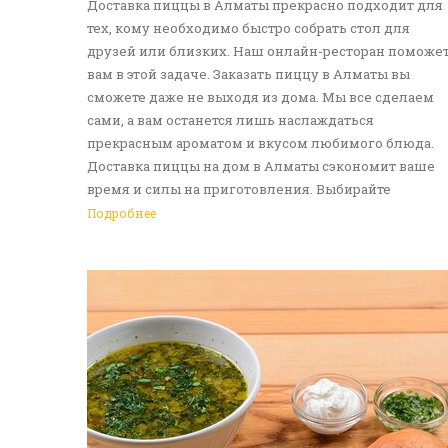
Доставка пиццы в Алматы прекрасно подходит для
тех, кому необходимо быстро собрать стол для
друзей или близких. Наш онлайн-ресторан поможе
вам в этой задаче. Заказать пиццу в Алматы вы
сможете даже не выходя из дома. Мы все сделаем
сами, а вам останется лишь наслаждаться
прекрасным ароматом и вкусом любимого блюда.
Доставка пиццы на дом в Алматы сэкономит ваше
время и силы на приготовления. Выбирайте
понравившуюся итальянскую лепешку, а мы -
Подробнее
приготовим ее в лучших традициях. Доставка еды в
Алматы - прекрасное решение для приятных
посиделок или быстрого перекуса. Мы ждем ваши
заявки!