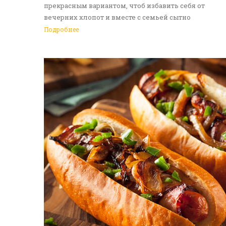
прекрасным вариантом, чтоб избавить себя от
вечерних хлопот и вместе с семьей сытно
поужинать. Доставка еды в Алматы - идеальное
Подробнее
решение на каждый день. Обращайтесь к нам!