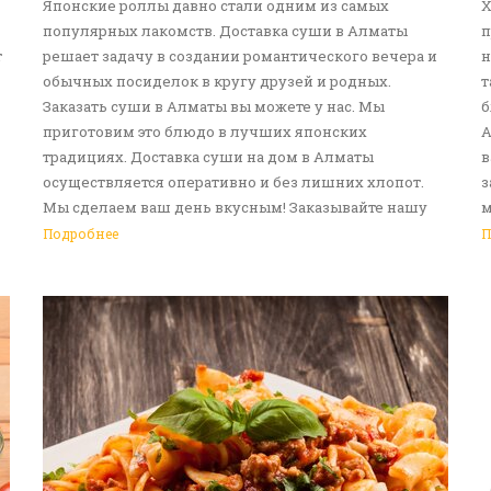
Японские роллы давно стали одним из самых
Х
популярных лакомств. Доставка суши в Алматы
п
т
решает задачу в создании романтического вечера и
н
обычных посиделок в кругу друзей и родных.
т
Заказать суши в Алматы вы можете у нас. Мы
б
приготовим это блюдо в лучших японских
А
традициях. Доставка суши на дом в Алматы
в
осуществляется оперативно и без лишних хлопот.
з
Мы сделаем ваш день вкусным! Заказывайте нашу
м
услугу доставка еды в Алматы!
с
Подробнее
П
д
р
в