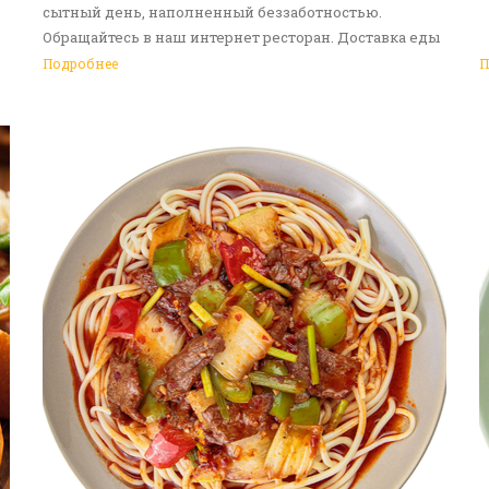
сытный день, наполненный беззаботностью.
Обращайтесь в наш интернет ресторан. Доставка еды
в Алматы - ваш идеальный выбор!
Подробнее
П