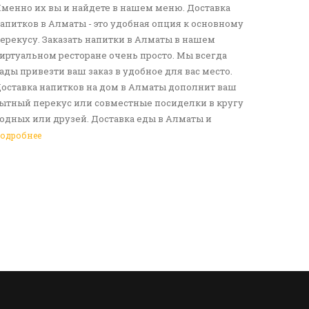
менно их вы и найдете в нашем меню. Доставка
апитков в Алматы - это удобная опция к основному
ерекусу. Заказать напитки в Алматы в нашем
иртуальном ресторане очень просто. Мы всегда
ады привезти ваш заказ в удобное для вас место.
оставка напитков на дом в Алматы дополнит ваш
ытный перекус или совместные посиделки в кругу
одных или друзей. Доставка еды в Алматы и
езалкогольных напитков сделает ваш день по-
одробнее
астоящему ярким и беззаботным. Обращайтесь к
ам за покупками!