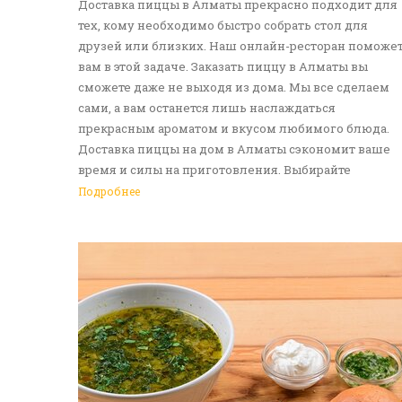
Доставка пиццы в Алматы прекрасно подходит для
тех, кому необходимо быстро собрать стол для
друзей или близких. Наш онлайн-ресторан поможе
вам в этой задаче. Заказать пиццу в Алматы вы
сможете даже не выходя из дома. Мы все сделаем
сами, а вам останется лишь наслаждаться
прекрасным ароматом и вкусом любимого блюда.
Доставка пиццы на дом в Алматы сэкономит ваше
время и силы на приготовления. Выбирайте
понравившуюся итальянскую лепешку, а мы -
Подробнее
приготовим ее в лучших традициях. Доставка еды в
Алматы - прекрасное решение для приятных
посиделок или быстрого перекуса. Мы ждем ваши
заявки!