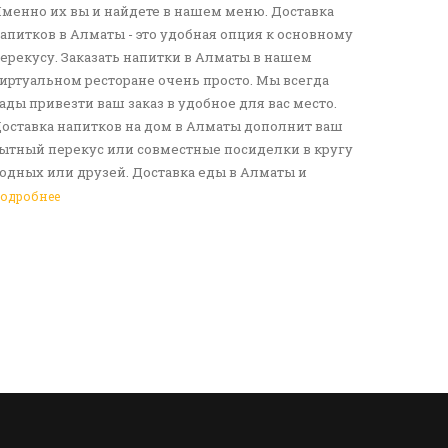
менно их вы и найдете в нашем меню. Доставка
апитков в Алматы - это удобная опция к основному
ерекусу. Заказать напитки в Алматы в нашем
иртуальном ресторане очень просто. Мы всегда
ады привезти ваш заказ в удобное для вас место.
оставка напитков на дом в Алматы дополнит ваш
ытный перекус или совместные посиделки в кругу
одных или друзей. Доставка еды в Алматы и
езалкогольных напитков сделает ваш день по-
одробнее
астоящему ярким и беззаботным. Обращайтесь к
ам за покупками!