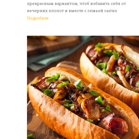
прекрасным вариантом, чтоб избавить себя от
вечерних хлопот и вместе с семьей сытно
поужинать. Доставка еды в Алматы - идеальное
Подробнее
решение на каждый день. Обращайтесь к нам!