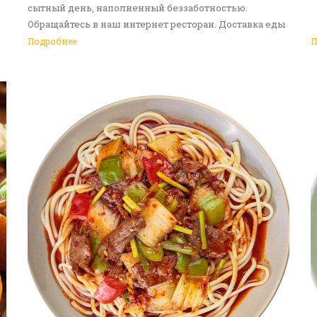
сытный день, наполненный беззаботностью.
Обращайтесь в наш интернет ресторан. Доставка еды
в Алматы - ваш идеальный выбор!
Подробнее
П