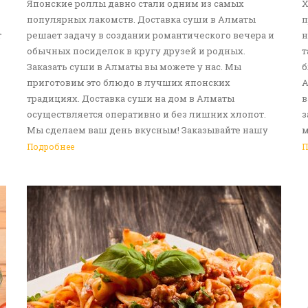
Японские роллы давно стали одним из самых
Х
популярных лакомств. Доставка суши в Алматы
п
т
решает задачу в создании романтического вечера и
н
обычных посиделок в кругу друзей и родных.
т
Заказать суши в Алматы вы можете у нас. Мы
б
приготовим это блюдо в лучших японских
А
традициях. Доставка суши на дом в Алматы
в
осуществляется оперативно и без лишних хлопот.
з
Мы сделаем ваш день вкусным! Заказывайте нашу
м
услугу доставка еды в Алматы!
с
Подробнее
П
д
р
в