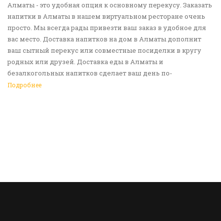
Алматы - это удобная опция к основному перекусу. Заказать
напитки в Алматы в нашем виртуальном ресторане очень
просто. Мы всегда рады привезти ваш заказ в удобное для
вас место. Доставка напитков на дом в Алматы дополнит
ваш сытный перекус или совместные посиделки в кругу
родных или друзей. Доставка еды в Алматы и
безалкогольных напитков сделает ваш день по-
настоящему ярким и беззаботным. Обращайтесь к нам за
Подробнее
покупками!