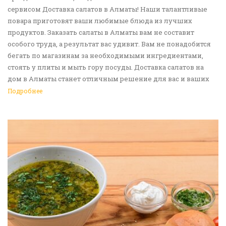
сервисом Доставка салатов в Алматы! Наши талантливые
повара приготовят ваши любимые блюда из лучших
продуктов. Заказать салаты в Алматы вам не составит
особого труда, а результат вас удивит. Вам не понадобится
бегать по магазинам за необходимыми ингредиентами,
стоять у плиты и мыть гору посуды. Доставка салатов на
дом в Алматы станет отличным решение для вас и ваших
родных, друзей. Ведь мы сами берем все хлопоты в свои
Подробнее
руки. Воспользуйтесь нашим сервисом Доставка еды в
Алматы!