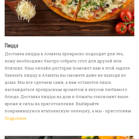
ПЕРЕЙТИ В КАТАЛОГ
Пицца
Доставка пиццы в Алматы прекрасно подходит для тех,
кому необходимо быстро собрать стол для друзей или
близких. Наш онлайн-ресторан поможет вам в этой задаче.
Заказать пиццу в Алматы вы сможете даже не выходя из
дома. Мы все сделаем сами, а вам останется лишь
наслаждаться прекрасным ароматом и вкусом любимого
блюда. Доставка пиццы на дом в Алматы сэкономит ваше
время и силы на приготовления. Выбирайте
понравившуюся итальянскую лепешку, а мы - приготовим
ее в лучших традициях. Доставка еды в Алматы -
Подробнее
прекрасное решение для приятных посиделок или
быстрого перекуса. Мы ждем ваши заявки!