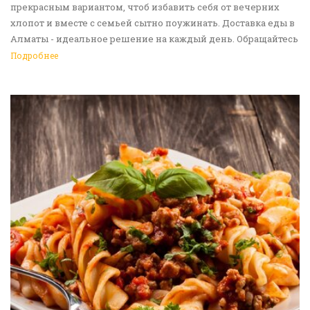
прекрасным вариантом, чтоб избавить себя от вечерних
хлопот и вместе с семьей сытно поужинать. Доставка еды в
Алматы - идеальное решение на каждый день. Обращайтесь
к нам!
Подробнее