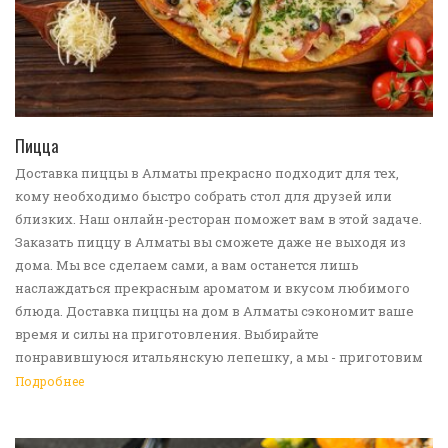
ПЕРЕЙТИ В КАТАЛОГ
Пицца
Доставка пиццы в Алматы прекрасно подходит для тех,
кому необходимо быстро собрать стол для друзей или
близких. Наш онлайн-ресторан поможет вам в этой задаче.
Заказать пиццу в Алматы вы сможете даже не выходя из
дома. Мы все сделаем сами, а вам останется лишь
наслаждаться прекрасным ароматом и вкусом любимого
блюда. Доставка пиццы на дом в Алматы сэкономит ваше
время и силы на приготовления. Выбирайте
понравившуюся итальянскую лепешку, а мы - приготовим
ее в лучших традициях. Доставка еды в Алматы -
Подробнее
прекрасное решение для приятных посиделок или
быстрого перекуса. Мы ждем ваши заявки!