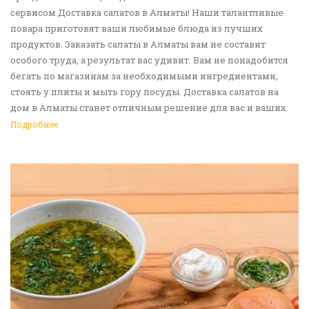
сервисом Доставка салатов в Алматы! Наши талантливые
повара приготовят ваши любимые блюда из лучших
продуктов. Заказать салаты в Алматы вам не составит
особого труда, а результат вас удивит. Вам не понадобится
бегать по магазинам за необходимыми ингредиентами,
стоять у плиты и мыть гору посуды. Доставка салатов на
дом в Алматы станет отличным решение для вас и ваших
родных, друзей. Ведь мы сами берем все хлопоты в свои
Подробнее
руки. Воспользуйтесь нашим сервисом Доставка еды в
Алматы!