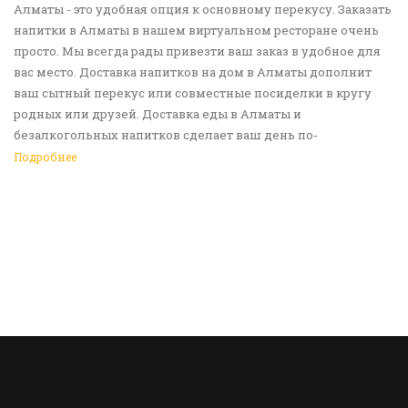
Алматы - это удобная опция к основному перекусу. Заказать
напитки в Алматы в нашем виртуальном ресторане очень
просто. Мы всегда рады привезти ваш заказ в удобное для
вас место. Доставка напитков на дом в Алматы дополнит
ваш сытный перекус или совместные посиделки в кругу
родных или друзей. Доставка еды в Алматы и
безалкогольных напитков сделает ваш день по-
настоящему ярким и беззаботным. Обращайтесь к нам за
Подробнее
покупками!