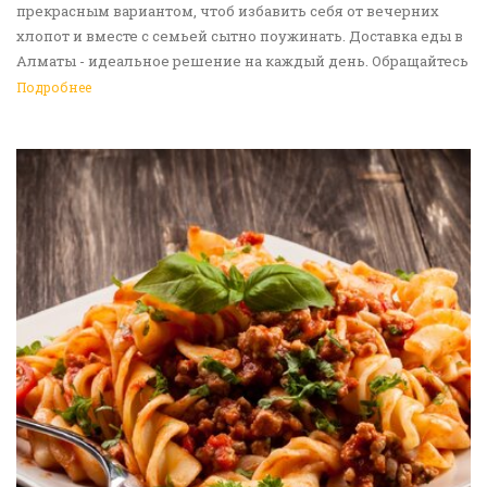
прекрасным вариантом, чтоб избавить себя от вечерних
хлопот и вместе с семьей сытно поужинать. Доставка еды в
Алматы - идеальное решение на каждый день. Обращайтесь
к нам!
Подробнее