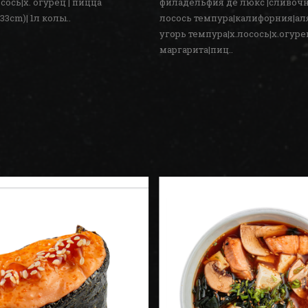
осось|х. огурец | пицца
филадельфия де люкс |сливочн
33cm)| 1л колы..
лосось темпура|калифорния|аля
угорь темпура|х.лосось|х.огур
маргарита|пиц..