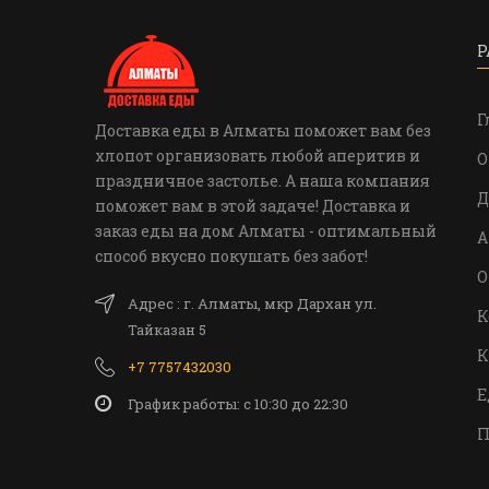
Р
Г
Доставка еды в Алматы поможет вам без
хлопот организовать любой аперитив и
О
праздничное застолье. А наша компания
Д
поможет вам в этой задаче! Доставка и
заказ еды на дом Алматы - оптимальный
А
способ вкусно покушать без забот!
О
Адрес : г. Алматы, мкр Дархан ул.
К
Тайказан 5
К
+7 7757432030
Е
График работы: c 10:30 до 22:30
П