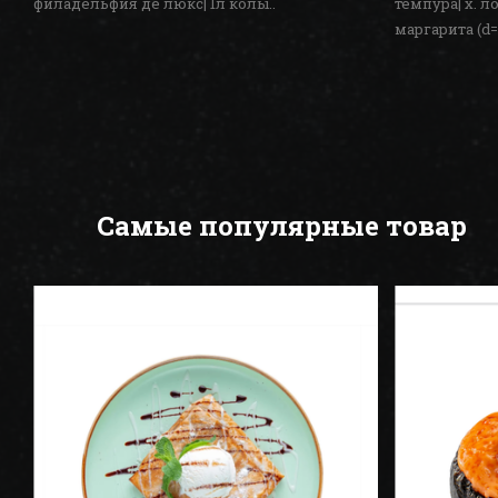
филадельфия де люкс| 1л колы..
темпура| х. л
маргарита (d=
Самые популярные товар