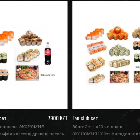
 сет
7900 KZT
Fan club сет
 человека .ЭКОНОМИЯ
80шт Сет на 10 человек.
льфия классик| дракон| лосось
ЭКОНОМИЯ 1010тг филадельфия