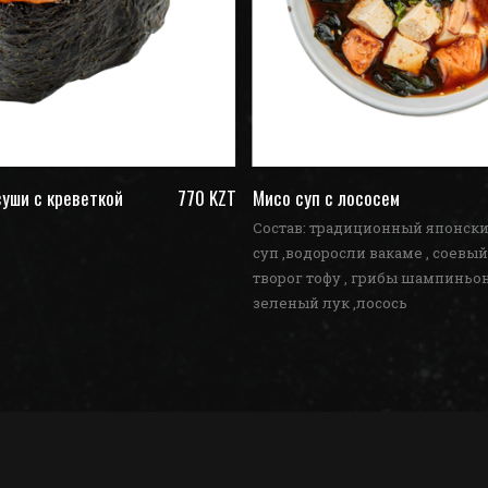
уши с креветкой
770 KZT
Мисо суп с лососем
Состав: традиционный японск
суп ,водоросли вакаме , соевый
творог тофу , грибы шампиньон
зеленый лук ,лосось