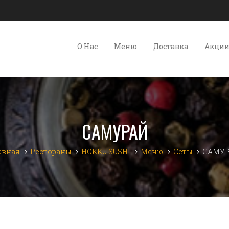
О Нас
Меню
Доставка
Акци
САМУРАЙ
авная
Рестораны
HOKKU SUSHI
Меню
Сеты
САМУ