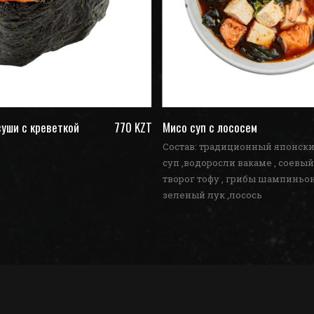
уши с креветкой
770 KZT
Мисо суп с лососем
Состав: традиционный японск
суп ,водоросли вакаме , соевый
творог тофу , грибы шампиньон
зеленый лук ,лосось