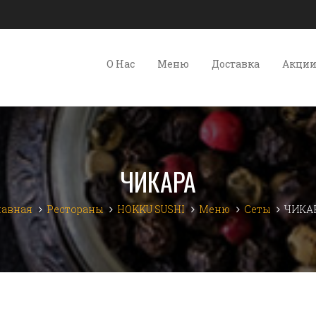
О Нас
Меню
Доставка
Акци
ЧИКАРА
лавная
Рестораны
HOKKU SUSHI
Меню
Сеты
ЧИКА