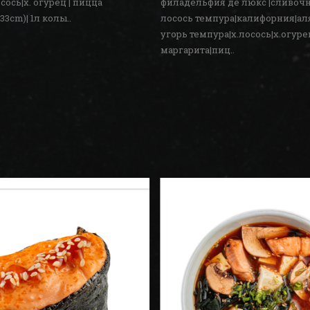
осось|х. огурец | пицца
филадельфия де люкс |сливочн
33cm)| 1л колы..
лосось темпура|калифорния|аля
угорь темпура|х.лосось|х.огур
маргарита|пиц..