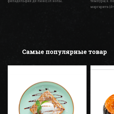
филадельфия де люкс| 1л колы..
темпура| х. л
маргарита (d=
Самые популярные товар