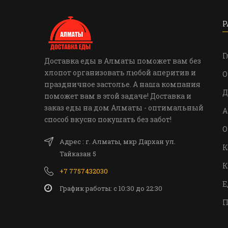
Р
Г
Доставка еды в Алматы поможет вам без
хлопот организовать любой аперитив и
О
праздничное застолье. А наша компания
Д
поможет вам в этой задаче! Доставка и
заказ еды на дом Алматы - оптимальный
А
способ вкусно покушать без забот!
О
Адрес : г. Алматы, мкр Дархан ул.
К
Тайказан 5
К
+7 7757432030
Е
График работы: c 10:30 до 22:30
П