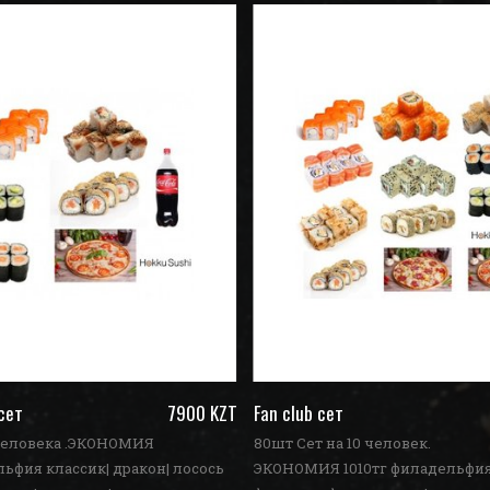
 сет
7900 KZT
Fan club сет
 человека .ЭКОНОМИЯ
80шт Сет на 10 человек.
льфия классик| дракон| лосось
ЭКОНОМИЯ 1010тг филадельфия