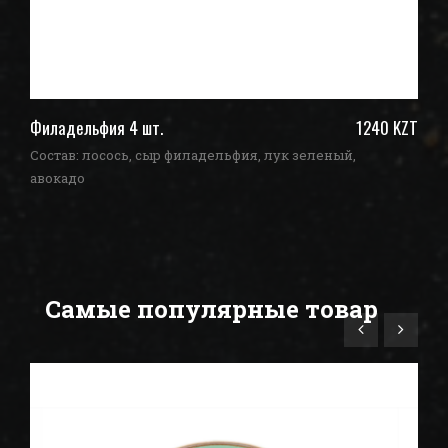
ZT
Филадельфия 4 шт.
1240 KZT
Ун
Состав: лосось, сыр филадельфия, лук зеленый,
Со
авокадо
Самые популярные товар