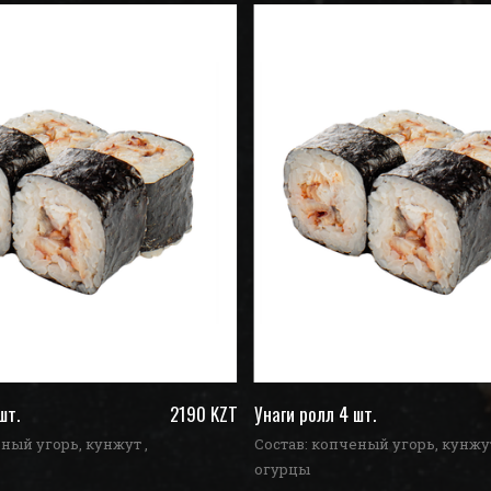
шт.
2190 KZT
Унаги ролл 4 шт.
ный угорь, кунжут ,
Состав: копченый угорь, кунжут
огурцы