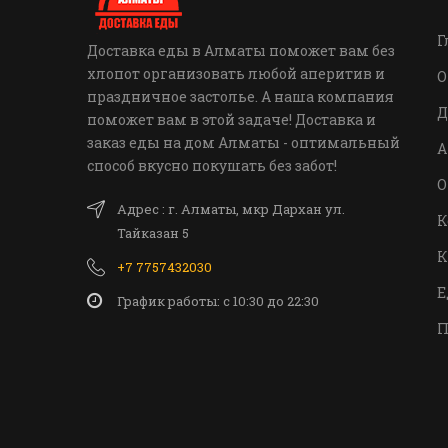
Г
Доставка еды в Алматы поможет вам без
хлопот организовать любой аперитив и
О
праздничное застолье. А наша компания
Д
поможет вам в этой задаче! Доставка и
заказ еды на дом Алматы - оптимальный
А
способ вкусно покушать без забот!
О
Адрес : г. Алматы, мкр Дархан ул.
К
Тайказан 5
К
+7 7757432030
Е
График работы: c 10:30 до 22:30
П