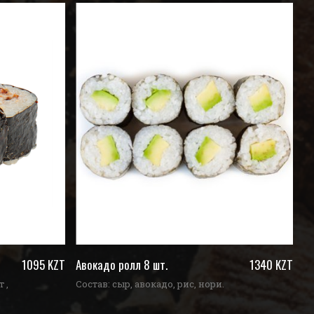
1095 KZT
Авокадо ролл 8 шт.
1340 KZT
Ав
 ,
Состав: сыр, авокадо, рис, нори.
Со