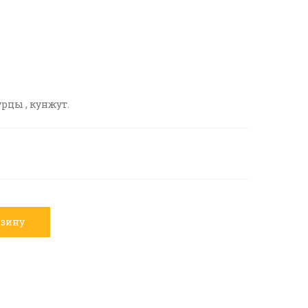
урцы , кунжут.
рзину