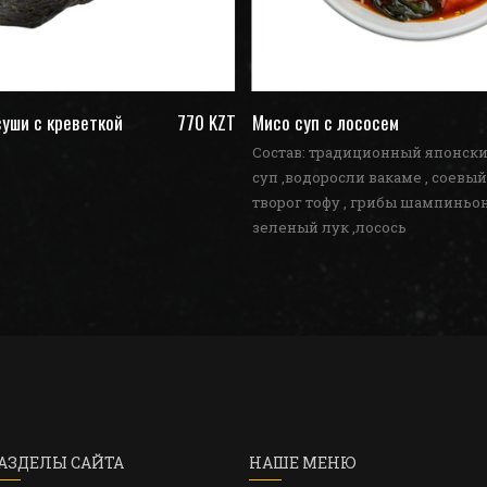
уши с креветкой
770 KZT
Мисо суп с лососем
Состав: традиционный японск
суп ,водоросли вакаме , соевый
творог тофу , грибы шампиньон
зеленый лук ,лосось
АЗДЕЛЫ САЙТА
НАШЕ МЕНЮ