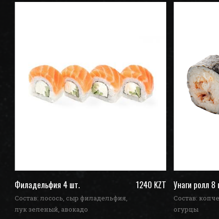
ZT
Филадельфия 4 шт.
1240 KZT
Унаги ролл 8 
Состав: лосось, сыр филадельфия,
Состав: копче
лук зеленый, авокадо
огурцы