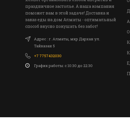
О
праздничное застолье. А наша компания
Д
поможет вам в этой задаче! Доставка и
заказ еды на дом Алматы - оптимальный
А
способ вкусно покушать без забот!
О
Адрес : г. Алматы, мкр Дархан ул.
К
Тайказан 5
К
+7 7757432030
Е
График работы: c 10:30 до 22:30
П