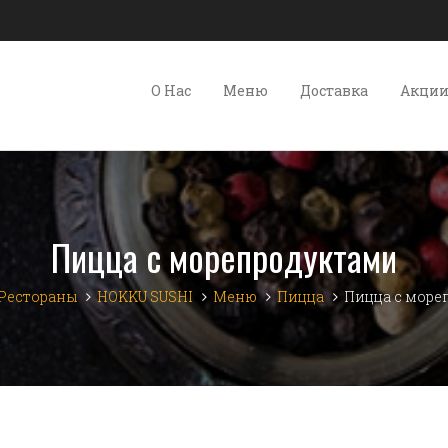
О Нас
Меню
Доставка
Акци
Пицца с морепродуктами
Рестораны
HOKKU SUSHI
Меню
Пицца
Пицца с море