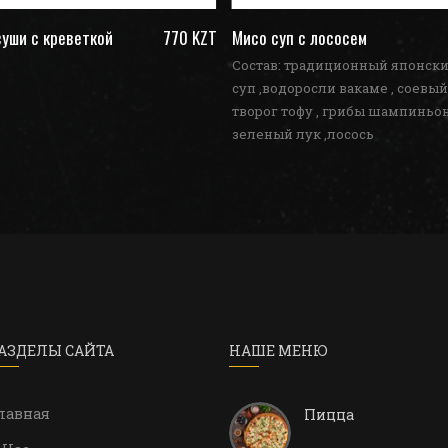
уши с креветкой
770 KZT
Мисо суп с лососем
Состав: традиционный японск
суп ,водоросли вакаме , соевый
творог тофу , грибы шампиньон
зеленый лук ,лосось
АЗДЕЛЫ САЙТА
НАШЕ МЕНЮ
лавная
Пицца