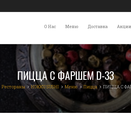
О Нас
Меню
Доставка
Акци
ПИЦЦА С ФАРШЕМ D-33
Рестораны
HOKKU SUSHI
Меню
Пицца
ПИЦЦА С ФА