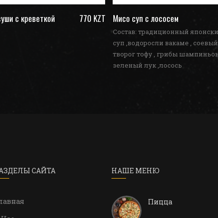
уши с креветкой
770 KZT
Мисо суп с лососем
Состав: традиционный японск
суп ,водоросли вакаме , соевый
творог тофу , грибы шампиньон
зеленый лук ,лосось
АЗДЕЛЫ САЙТА
НАШЕ МЕНЮ
лавная
Пицца