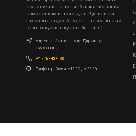
О
праздничное застолье. А наша компания
Д
поможет вам в этой задаче! Доставка и
заказ еды на дом Алматы - оптимальный
А
способ вкусно покушать без забот!
О
Адрес : г. Алматы, мкр Дархан ул.
К
Тайказан 5
К
+7 7757432030
Е
График работы: c 10:30 до 22:30
П