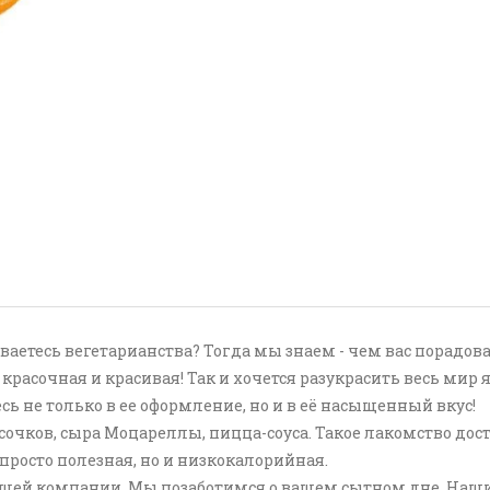
аетесь вегетарианства? Тогда мы знаем - чем вас порадоват
а красочная и красивая! Так и хочется разукрасить весь мир
сь не только в ее оформление, но и в её насыщенный вкус!
очков, сыра Моцареллы, пицца-соуса. Такое лакомство дос
 просто полезная, но и низкокалорийная.
нашей компании. Мы позаботимся о вашем сытном дне. Наши