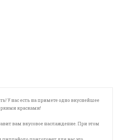
ь! У нас есть на примете одно вкуснейшее
 яркими красками!
тавит вам вкусовое наслаждение. При этом
 пиццайоло приготовят для вас это