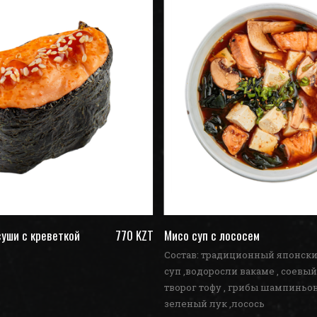
уши с креветкой
770 KZT
Мисо суп с лососем
Состав: традиционный японск
суп ,водоросли вакаме , соевый
творог тофу , грибы шампиньон
зеленый лук ,лосось