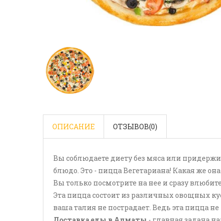
ОПИСАНИЕ
ОТЗЫВОВ(
0
)
Вы соблюдаете диету без мяса или придержив
блюдо. Это - пицца Вегетариана! Какая же он
Вы только посмотрите на нее и сразу влюбите
Эта пицца состоит из различных овощных кус
ваша талия не пострадает. Ведь эта пицца не
Доставка еды в Алматы
- главная задача 