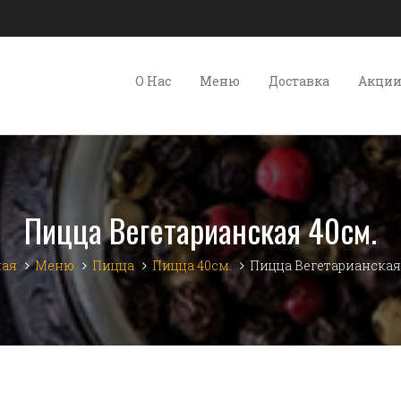
О Нас
Меню
Доставка
Акци
Пицца Вегетарианская 40см.
ная
Меню
Пицца
Пицца 40см.
Пицца Вегетарианская