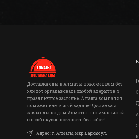
Р
Г
Доставка еды в Алматы поможет вам без
хлопот организовать любой аперитив и
О
праздничное застолье. А наша компания
Д
поможет вам в этой задаче! Доставка и
заказ еды на дом Алматы - оптимальный
А
способ вкусно покушать без забот!
О
Адрес : г. Алматы, мкр Дархан ул.
К