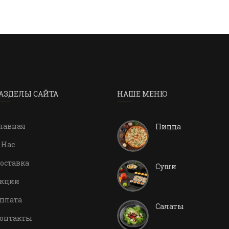
АЗДЕЛЫ САЙТА
НАШЕ МЕНЮ
лавная
Пицца
 Нас
оставка
Суши
кции
плата
Салаты
онтакты