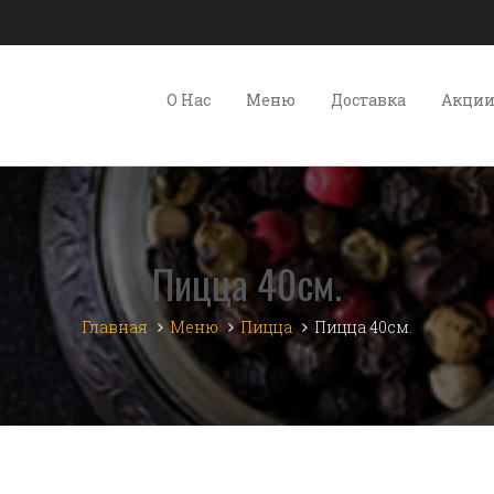
О Нас
Меню
Доставка
Акци
Пицца 40см.
Главная
Меню
Пицца
Пицца 40см.