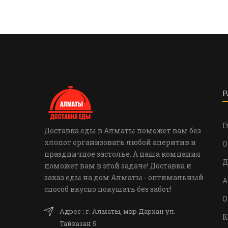
Р
Г
Доставка еды в Алматы поможет вам без
хлопот организовать любой аперитив и
О
праздничное застолье. А наша компания
Д
поможет вам в этой задаче! Доставка и
заказ еды на дом Алматы - оптимальный
А
способ вкусно покушать без забот!
О
Адрес : г. Алматы, мкр Дархан ул.
К
Тайказан 5