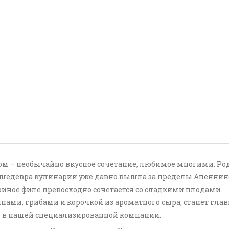
сом – необычайно вкусное сочетание, любимое многими. Р
о шедевра кулинарии уже давно вышла за пределы Апеннинс
риное филе превосходно сочетается со сладкими плодами.
нами, грибами и корочкой из ароматного сыра, станет гл
 в нашей специализированной компании.