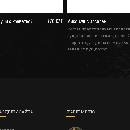
уши с креветкой
770 KZT
Мисо суп с лососем
Состав: традиционный японск
суп ,водоросли вакаме , соевый
творог тофу , грибы шампиньон
зеленый лук ,лосось
АЗДЕЛЫ САЙТА
НАШЕ МЕНЮ