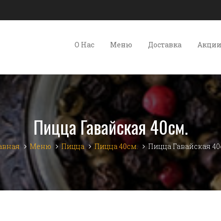
О Нас
Меню
Доставка
Акци
Пицца Гавайская 40см.
авная
Меню
Пицца
Пицца 40см.
Пицца Гавайская 40