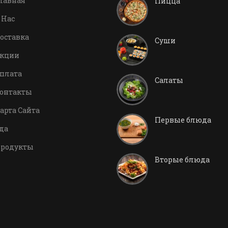
лавная
Пицца
 Нас
оставка
Суши
кции
плата
Салаты
онтакты
арта Сайта
Первые блюда
да
родукты
Вторые блюда