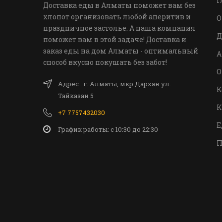
Г
Доставка еды в Алматы поможет вам без
хлопот организовать любой аперитив и
О
праздничное застолье. А наша компания
Д
поможет вам в этой задаче! Доставка и
заказ еды на дом Алматы - оптимальный
А
способ вкусно покушать без забот!
О
Адрес : г. Алматы, мкр Дархан ул.
К
Тайказан 5
К
+7 7757432030
Е
График работы: c 10:30 до 22:30
П