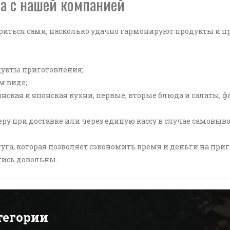
а с нашей компанией
риться сами, насколько удачно гармонируют продукты и пр
дукты приготовления;
м виде;
нская и японская кухни, первые, вторые блюда и салаты, фа
у при доставке или через единую кассу в случае самовыво
луга, которая позволяет сэкономить время и деньги на при
лись довольны.
тегории