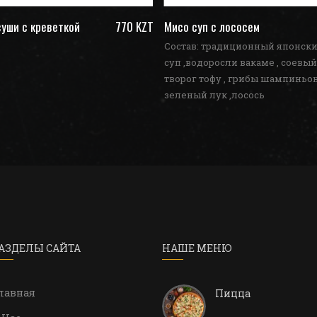
уши с креветкой
770 KZT
Мисо суп с лососем
Состав: традиционный японск
суп ,водоросли вакаме , соевый
творог тофу , грибы шампиньон
зеленый лук ,лосось
АЗДЕЛЫ САЙТА
НАШЕ МЕНЮ
лавная
Пицца