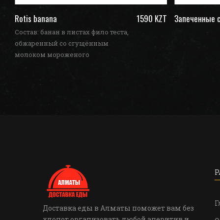
ZT
Rotis banana
1590 KZT
Запеченные с
Состав: банан в листах фило теста,
обжаренный со сгущённым
молоком мороженого
Р
Г
Доставка еды в Алматы поможет вам без
хлопот организовать любой аперитив и