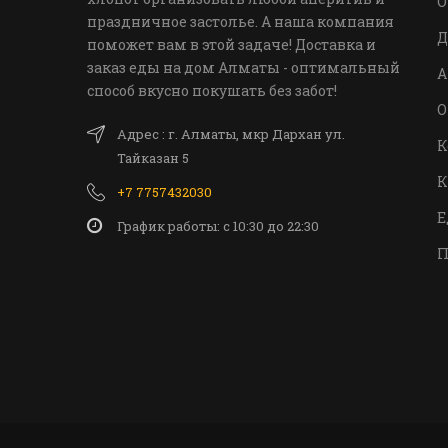
О
праздничное застолье. А наша компания
Д
поможет вам в этой задаче! Доставка и
заказ еды на дом Алматы - оптимальный
А
способ вкусно покушать без забот!
О
Адрес : г. Алматы, мкр Дархан ул.
К
Тайказан 5
К
+7 7757432030
Е
График работы: c 10:30 до 22:30
П