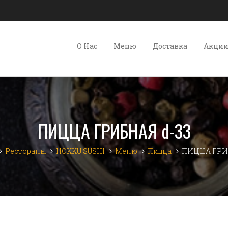
О Нас
Меню
Доставка
Акци
ПИЦЦА ГРИБНАЯ d-33
Рестораны
HOKKU SUSHI
Меню
Пицца
ПИЦЦА ГРИБ