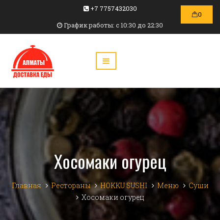
+7 7757432030
0
График работы: c 10:30 до 22:30
Хосомаки огурец
Главная
Рестораны
HOKKU SUSHI
Меню
Суши
Хосомаки огурец