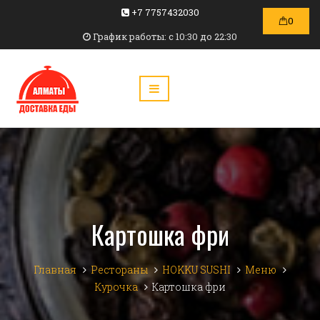
+7 7757432030
0
График работы: c 10:30 до 22:30
Картошка фри
Главная
Рестораны
HOKKU SUSHI
Меню
Курочка
Картошка фри