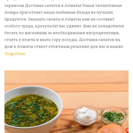
сервисом Доставка салатов в Алматы! Наши талантливые
повара приготовят ваши любимые блюда из лучших
продуктов. Заказать салаты в Алматы вам не составит
особого труда, а результат вас удивит. Вам не понадобится
бегать по магазинам за необходимыми ингредиентами,
стоять у плиты и мыть гору посуды. Доставка салатов на
дом в Алматы станет отличным решение для вас и ваших
родных, друзей. Ведь мы сами берем все хлопоты в свои
Подробнее
руки. Воспользуйтесь нашим сервисом Доставка еды в
Алматы!