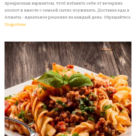
прекрасным вариантом, чтоб избавить себя от вечерних
хлопот и вместе с семьей сытно поужинать. Доставка еды в
Алматы - идеальное решение на каждый день. Обращайтесь
к нам!
Подробнее