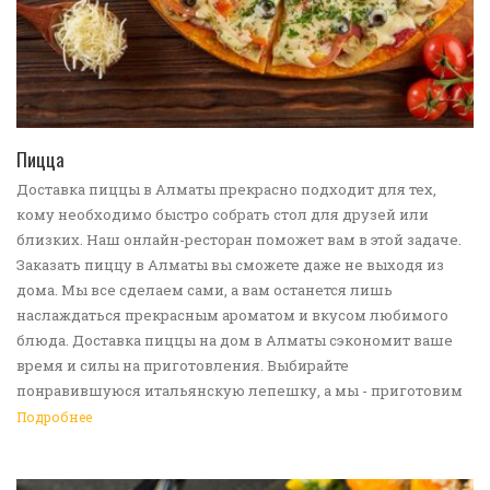
ПЕРЕЙТИ В КАТАЛОГ
Пицца
Доставка пиццы в Алматы прекрасно подходит для тех,
кому необходимо быстро собрать стол для друзей или
близких. Наш онлайн-ресторан поможет вам в этой задаче.
Заказать пиццу в Алматы вы сможете даже не выходя из
дома. Мы все сделаем сами, а вам останется лишь
наслаждаться прекрасным ароматом и вкусом любимого
блюда. Доставка пиццы на дом в Алматы сэкономит ваше
время и силы на приготовления. Выбирайте
понравившуюся итальянскую лепешку, а мы - приготовим
ее в лучших традициях. Доставка еды в Алматы -
Подробнее
прекрасное решение для приятных посиделок или
быстрого перекуса. Мы ждем ваши заявки!