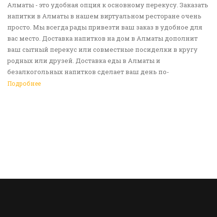
Алматы - это удобная опция к основному перекусу. Заказать
напитки в Алматы в нашем виртуальном ресторане очень
просто. Мы всегда рады привезти ваш заказ в удобное для
вас место. Доставка напитков на дом в Алматы дополнит
ваш сытный перекус или совместные посиделки в кругу
родных или друзей. Доставка еды в Алматы и
безалкогольных напитков сделает ваш день по-
настоящему ярким и беззаботным. Обращайтесь к нам за
Подробнее
покупками!