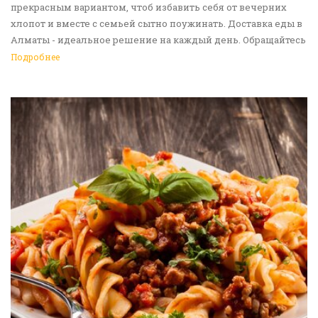
прекрасным вариантом, чтоб избавить себя от вечерних
хлопот и вместе с семьей сытно поужинать. Доставка еды в
Алматы - идеальное решение на каждый день. Обращайтесь
к нам!
Подробнее