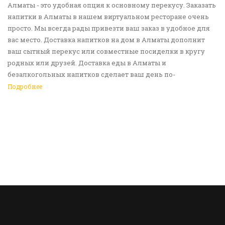
Алматы - это удобная опция к основному перекусу. Заказать
напитки в Алматы в нашем виртуальном ресторане очень
просто. Мы всегда рады привезти ваш заказ в удобное для
вас место. Доставка напитков на дом в Алматы дополнит
ваш сытный перекус или совместные посиделки в кругу
родных или друзей. Доставка еды в Алматы и
безалкогольных напитков сделает ваш день по-
настоящему ярким и беззаботным. Обращайтесь к нам за
Подробнее
покупками!