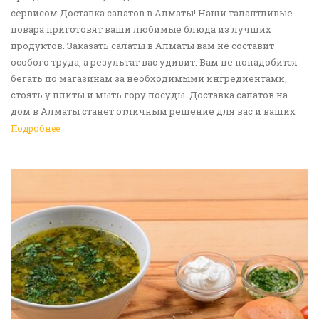
сервисом Доставка салатов в Алматы! Наши талантливые
повара приготовят ваши любимые блюда из лучших
продуктов. Заказать салаты в Алматы вам не составит
особого труда, а результат вас удивит. Вам не понадобится
бегать по магазинам за необходимыми ингредиентами,
стоять у плиты и мыть гору посуды. Доставка салатов на
дом в Алматы станет отличным решение для вас и ваших
родных, друзей. Ведь мы сами берем все хлопоты в свои
Подробнее
руки. Воспользуйтесь нашим сервисом Доставка еды в
Алматы!