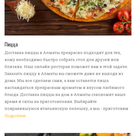
ПЕРЕЙТИ В КАТАЛОГ
Пицца
Доставка пиццы в Алматы прекрасно подходит для тех,
кому необходимо быстро собрать стол для друзей или
близких. Наш онлайн-ресторан поможет вам в этой задаче.
Заказать пиццу в Алматы вы сможете даже не выходя из
дома. Мы все сделаем сами, а вам останется лишь
наслаждаться прекрасным ароматом и вкусом любимого
блюда. Доставка пиццы на дом в Алматы сэкономит ваше
время и силы на приготовления. Выбирайте
понравившуюся итальянскую лепешку, а мы - приготовим
ее в лучших традициях. Доставка еды в Алматы -
Подробнее
прекрасное решение для приятных посиделок или
быстрого перекуса. Мы ждем ваши заявки!