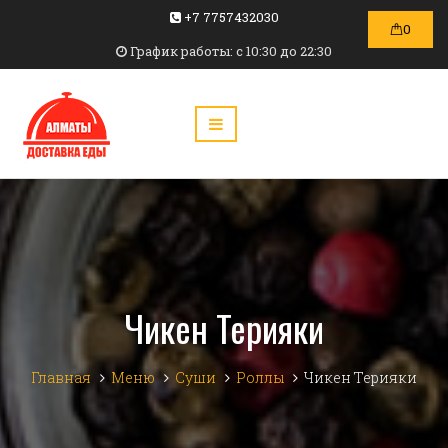
+7 7757432030
0
График работы: c 10:30 до 22:30
Чикен Терияки
Главная
Меню
Суши
Роллы
Чикен Терияки