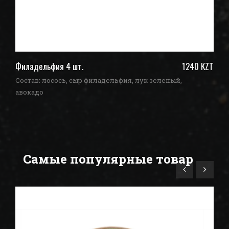
ZT
Филадельфия 4 шт.
1240 KZT
Ун
Состав: лосось, сыр филадельфия, лук зеленый,
Со
авокадо
Самые популярные товар