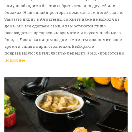
кому необходимо быстро собрать стол для друзей или
близких. Наш онлайн-ресторан поможет вам в этой задаче.
Заказать пиццу в Алматы вы сможете даже не выходя из
дома. Мы все сделаем сами, а вам останется лишь
наслаждаться прекрасным ароматом и вкусом любимого
блюда. Доставка пиццы на дом в Алматы сэкономит ваше
время и силы на приготовления. Выбирайте
понравившуюся итальянскую лепешку, а мы - приготовим
ее в лучших традициях. Доставка еды в Алматы -
Подробнее
прекрасное решение для приятных посиделок или
быстрого перекуса. Мы ждем ваши заявки!