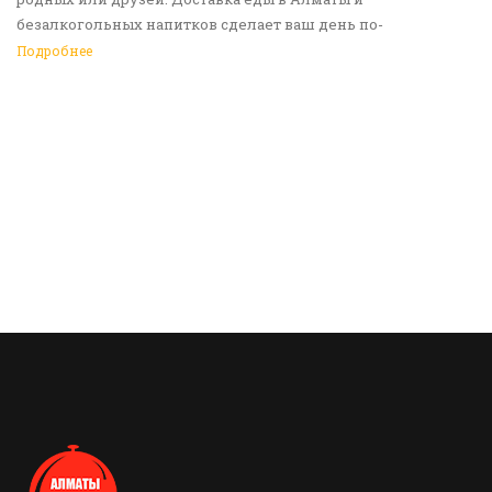
безалкогольных напитков сделает ваш день по-
настоящему ярким и беззаботным. Обращайтесь к нам за
Подробнее
покупками!