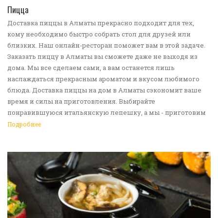
ПЕРЕЙТИ В КАТАЛОГ
Пицца
Доставка пиццы в Алматы прекрасно подходит для тех,
кому необходимо быстро собрать стол для друзей или
близких. Наш онлайн-ресторан поможет вам в этой задаче.
Заказать пиццу в Алматы вы сможете даже не выходя из
дома. Мы все сделаем сами, а вам останется лишь
наслаждаться прекрасным ароматом и вкусом любимого
блюда. Доставка пиццы на дом в Алматы сэкономит ваше
время и силы на приготовления. Выбирайте
понравившуюся итальянскую лепешку, а мы - приготовим
ее в лучших традициях. Доставка еды в Алматы -
Подробнее
прекрасное решение для приятных посиделок или
быстрого перекуса. Мы ждем ваши заявки!