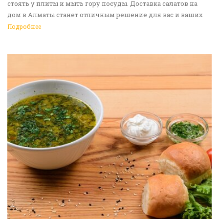
стоять у плиты и мыть гору посуды. Доставка салатов на
дом в Алматы станет отличным решение для вас и ваших
родных, друзей. Ведь мы сами берем все хлопоты в свои
Подробнее
руки. Воспользуйтесь нашим сервисом Доставка еды в
Алматы!