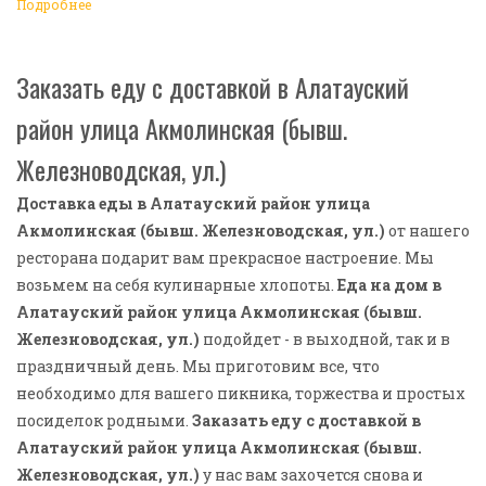
настоящему ярким и беззаботным. Обращайтесь к нам за
Подробнее
покупками!
Заказать еду с доставкой в Алатауский
район улица Акмолинская (бывш.
Железноводская, ул.)
Доставка еды в Алатауский район улица
Акмолинская (бывш. Железноводская, ул.)
от нашего
ресторана подарит вам прекрасное настроение. Мы
возьмем на себя кулинарные хлопоты.
Еда на дом в
Алатауский район улица Акмолинская (бывш.
Железноводская, ул.)
подойдет - в выходной, так и в
праздничный день. Мы приготовим все, что
необходимо для вашего пикника, торжества и простых
посиделок родными.
Заказать еду с доставкой в
Алатауский район улица Акмолинская (бывш.
Железноводская, ул.)
у нас вам захочется снова и