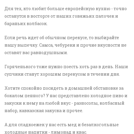
Для тех, кто любит больше европейскую кухню - точно
останутся в восторге от наших говяжьих палочек и
бараньих колбасок.
Если речь идет об обычном перекусе, то выбирайте
нашу выпечку. Самса, чебуреки и прочие вкусности не
оставят вас равнодушными.
Горяченького тоже нужно поесть хоть раз в день. Наши
супчики станут хорошим перекусом в течении дня.
Хотите спокойно посидеть в домашней обстановке за
бокалом пенного? У нас представлено холодное пиво и
закуски к нему на любой вкус - разносолы, колбасный
набор, кавказская закуска и прочее.
А для сладкоежек у нас есть мед и безалкогольные
холодные напитки - лимонад и квас.