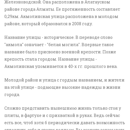
Железноводской. Она расположена в Алатауском
районе города Алматы. Ее протяженность составляет
0,29км. Акмолинская улица расположена в молодом
районе, который образовался в 2008 году.
Название улицы - историческое. В переводе слово
"акмола" означает - "белая могила". Впервые такое
название было присвоено военной крепости. Позже
крепость стала городом. Название улицы -
Акмолинская упоминается в 40-х гг. прошлого века.
Молодой район и улица с гордым названием, и жители
на этой улице - подающие высокие надежды в жизни
города.
Сложно представить нынешнюю жизнь только стоя у
плиты, в фартухе и с прихваткой в руках. Ведь сейчас
есть все, чтоб хотя б периодически давать возможность
отдохнуть себе и своим родным. Вы можете заказывать