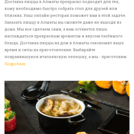
Доставка пиццы в Алматы прекрасно подходит для тех,
кому необходимо быстро собрать стол для друзей или
близких. Наш онлайн-ресторан поможет вам в этой задаче.
Заказать пиццу в Алматы вы сможете даже не выходя из
дома. Мы все сделаем сами, а вам останется лишь
наслаждаться прекрасным ароматом и вкусом любимого
блюда. Доставка пиццы на дом в Алматы сэкономит ваше
время и силы на приготовления. Выбирайте
понравившуюся итальянскую лепешку, а мы - приготовим
ее в лучших традициях. Доставка еды в Алматы -
Подробнее
прекрасное решение для приятных посиделок или
быстрого перекуса. Мы ждем ваши заявки!