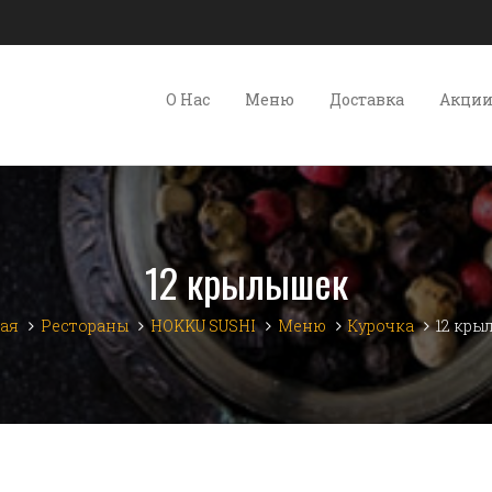
О Нас
Меню
Доставка
Акци
12 крылышек
ая
Рестораны
HOKKU SUSHI
Меню
Курочка
12 кр