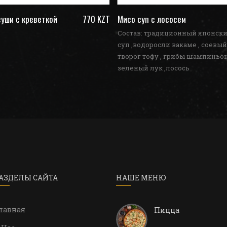
уши с креветкой
770 KZT
Мисо суп с лососем
Состав: традиционный японск
суп ,водоросли вакаме , соевый
творог тофу , грибы шампиньон
зеленый лук ,лосось
АЗДЕЛЫ САЙТА
НАШЕ МЕНЮ
лавная
Пицца