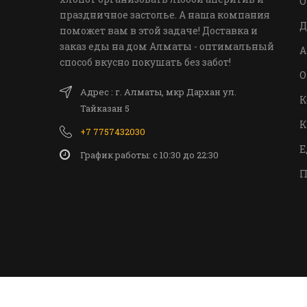
О
праздничное застолье. А наша компания
Д
поможет вам в этой задаче! Доставка и
заказ еды на дом Алматы - оптимальный
А
способ вкусно покушать без забот!
О
Адрес : г. Алматы, мкр Дархан ул.
К
Тайказан 5
К
+7 7757432030
Е
График работы: c 10:30 до 22:30
П