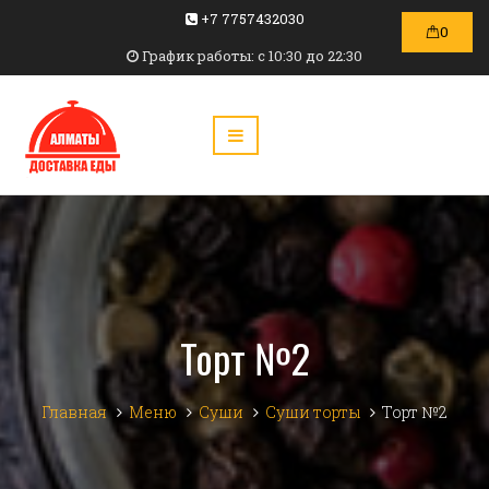
+7 7757432030
0
График работы: c 10:30 до 22:30
Торт №2
Главная
Меню
Суши
Суши торты
Торт №2