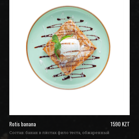
ZT
Rotis banana
1590 KZT
З
Состав: банан в листах фило теста, обжаренный