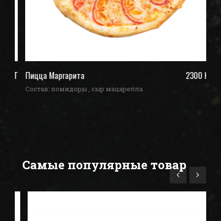
ZT
Пицца Маргарита
2300 KZT
П
Состав: помидоры , сыр мацарелла
Со
Самые популярные товар