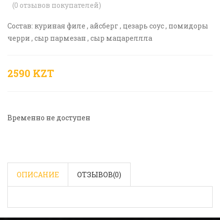
(
0
отзывов покупателей)
Состав: куриная филе , айсберг , цезарь соус , помидоры
черри , сыр пармезан , сыр мацареллла
2590 KZT
Временно не доступен
ОПИСАНИЕ
ОТЗЫВОВ(
0
)