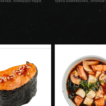
ньоны , помидоры черри.
грибы шампиньоны , зеленый л