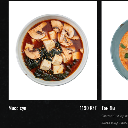
ZT
Мисо суп
1190 KZT
Том Ям
Состав: мидии
кальмар , пас