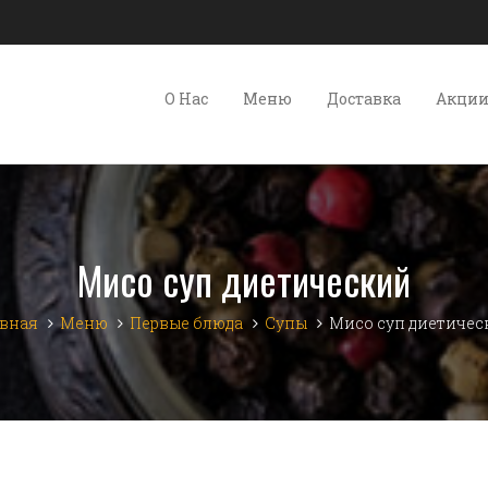
О Нас
Меню
Доставка
Акци
Мисо суп диетический
авная
Меню
Первые блюда
Супы
Мисо суп диетичес