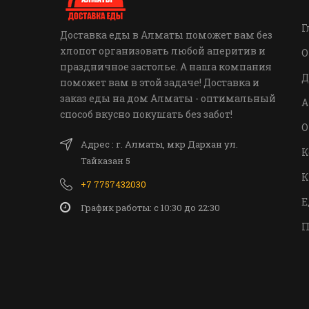
Г
Доставка еды в Алматы поможет вам без
хлопот организовать любой аперитив и
О
праздничное застолье. А наша компания
Д
поможет вам в этой задаче! Доставка и
заказ еды на дом Алматы - оптимальный
А
способ вкусно покушать без забот!
О
Адрес : г. Алматы, мкр Дархан ул.
К
Тайказан 5
К
+7 7757432030
Е
График работы: c 10:30 до 22:30
П