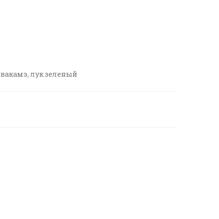
и вакамэ, лук зеленый