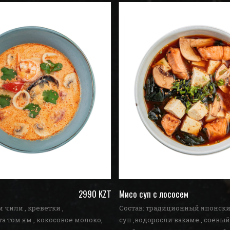
2990 KZT
Мисо суп с лососем
 чили , креветки ,
Состав: традиционный японск
та том ям , кокосовое молоко,
суп ,водоросли вакаме , соевый 