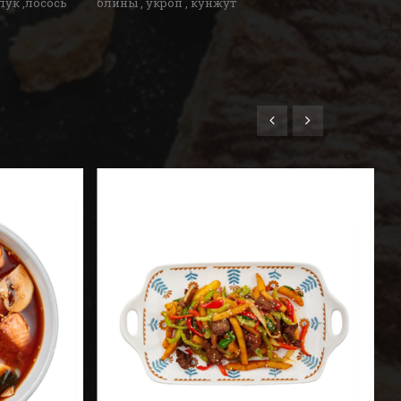
ук ,лосось
блины , укроп , кунжут