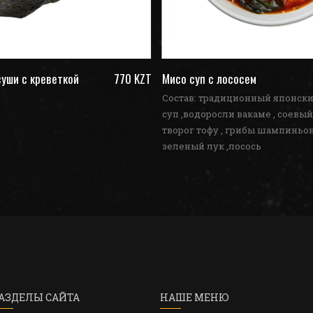
уши с креветкой
770 KZT
Мисо суп с лососем
Состав: традиционный японск
суп ,водоросли вакаме , соевый
творог тофу , грибы шампиньон
зеленый лук ,лосось
АЗДЕЛЫ САЙТА
НАШЕ МЕНЮ