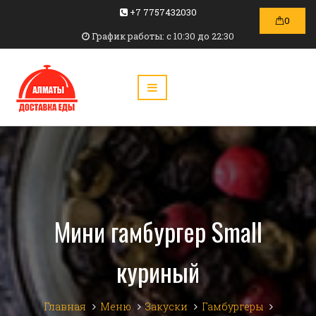
+7 7757432030
0
График работы: c 10:30 до 22:30
Мини гамбургер Small
куриный
Главная
Меню
Закуски
Гамбургеры