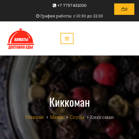
+7 7757432030
0
График работы: c 10:30 до 22:30
Киккоман
Главная
Меню
Соусы
Киккоман