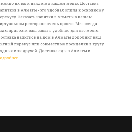
менно их вы и найдете в нашем меню. Доставка
апитков в Алматы - это удобная опция к основному
ерекусу. Заказать напитки в Алматы в нашем
иртуальном ресторане очень просто. Мы всегда
ады привезти ваш заказ в удобное для вас место.
оставка напитков на дом в Алматы дополнит ваш
ытный перекус или совместные посиделки в кругу
одных или друзей. Доставка еды в Алматы и
езалкогольных напитков сделает ваш день по-
одробнее
астоящему ярким и беззаботным. Обращайтесь к
ам за покупками!