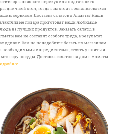
отите организовать перекус или подготовить
раздничный стол, тогда вам стоит воспользоваться
ашим сервисом Доставка салатов в Алматы! Наши
алантливые повара приготовят ваши любимые
люда из лучших продуктов. Заказать салаты в
лматы вам не составит особого труда, а результат
ас удивит. Вам не понадобится бегать по магазинам
а необходимыми ингредиентами, стоять у плиты и
ыть гору посуды. Доставка салатов на дом в Алматы
танет отличным решение для вас и ваших родных,
одробнее
рузей. Ведь мы сами берем все хлопоты в свои
уки. Воспользуйтесь нашим сервисом Доставка еды
 Алматы!