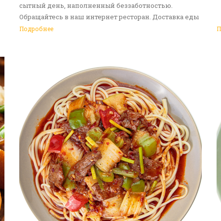
сытный день, наполненный беззаботностью.
Обращайтесь в наш интернет ресторан. Доставка еды
в Алматы - ваш идеальный выбор!
Подробнее
П