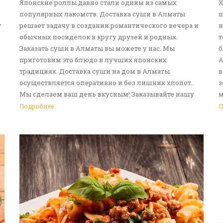
Японские роллы давно стали одним из самых
Х
популярных лакомств. Доставка суши в Алматы
п
т
решает задачу в создании романтического вечера и
н
обычных посиделок в кругу друзей и родных.
т
Заказать суши в Алматы вы можете у нас. Мы
б
приготовим это блюдо в лучших японских
А
традициях. Доставка суши на дом в Алматы
в
осуществляется оперативно и без лишних хлопот.
з
Мы сделаем ваш день вкусным! Заказывайте нашу
м
услугу доставка еды в Алматы!
с
Подробнее
П
д
р
в