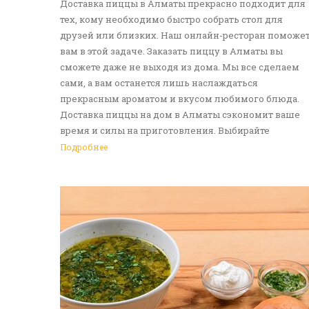
Доставка пиццы в Алматы прекрасно подходит для
тех, кому необходимо быстро собрать стол для
друзей или близких. Наш онлайн-ресторан поможе
вам в этой задаче. Заказать пиццу в Алматы вы
сможете даже не выходя из дома. Мы все сделаем
сами, а вам останется лишь наслаждаться
прекрасным ароматом и вкусом любимого блюда.
Доставка пиццы на дом в Алматы сэкономит ваше
время и силы на приготовления. Выбирайте
понравившуюся итальянскую лепешку, а мы -
Подробнее
приготовим ее в лучших традициях. Доставка еды в
Алматы - прекрасное решение для приятных
посиделок или быстрого перекуса. Мы ждем ваши
заявки!