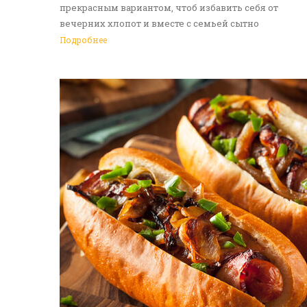
прекрасным вариантом, чтоб избавить себя от
вечерних хлопот и вместе с семьей сытно
поужинать. Доставка еды в Алматы - идеальное
Подробнее
решение на каждый день. Обращайтесь к нам!