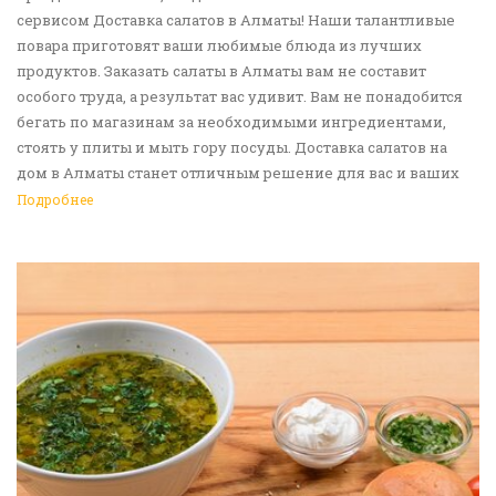
сервисом Доставка салатов в Алматы! Наши талантливые
повара приготовят ваши любимые блюда из лучших
продуктов. Заказать салаты в Алматы вам не составит
особого труда, а результат вас удивит. Вам не понадобится
бегать по магазинам за необходимыми ингредиентами,
стоять у плиты и мыть гору посуды. Доставка салатов на
дом в Алматы станет отличным решение для вас и ваших
родных, друзей. Ведь мы сами берем все хлопоты в свои
Подробнее
руки. Воспользуйтесь нашим сервисом Доставка еды в
Алматы!