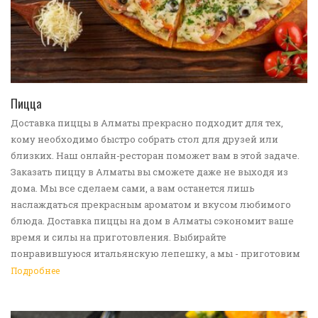
ПЕРЕЙТИ В КАТАЛОГ
Пицца
Доставка пиццы в Алматы прекрасно подходит для тех,
кому необходимо быстро собрать стол для друзей или
близких. Наш онлайн-ресторан поможет вам в этой задаче.
Заказать пиццу в Алматы вы сможете даже не выходя из
дома. Мы все сделаем сами, а вам останется лишь
наслаждаться прекрасным ароматом и вкусом любимого
блюда. Доставка пиццы на дом в Алматы сэкономит ваше
время и силы на приготовления. Выбирайте
понравившуюся итальянскую лепешку, а мы - приготовим
ее в лучших традициях. Доставка еды в Алматы -
Подробнее
прекрасное решение для приятных посиделок или
быстрого перекуса. Мы ждем ваши заявки!