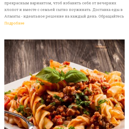
прекрасным вариантом, чтоб избавить себя от вечерних
хлопот и вместе с семьей сытно поужинать. Доставка еды в
Алматы - идеальное решение на каждый день. Обращайтесь
к нам!
Подробнее