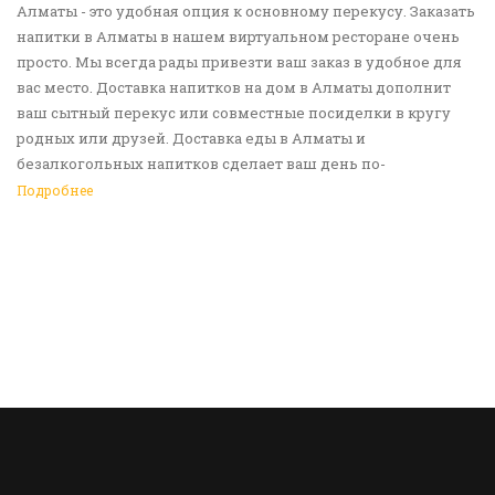
Алматы - это удобная опция к основному перекусу. Заказать
напитки в Алматы в нашем виртуальном ресторане очень
просто. Мы всегда рады привезти ваш заказ в удобное для
вас место. Доставка напитков на дом в Алматы дополнит
ваш сытный перекус или совместные посиделки в кругу
родных или друзей. Доставка еды в Алматы и
безалкогольных напитков сделает ваш день по-
настоящему ярким и беззаботным. Обращайтесь к нам за
Подробнее
покупками!