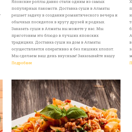
Японские роллы давно стали одним из самых
Х
популярных лакомств. Доставка суши в Алматы
п
т
решает задачу в создании романтического вечера и
н
обычных посиделок в кругу друзей и родных.
т
Заказать суши в Алматы вы можете у нас. Мы
б
приготовим это блюдо в лучших японских
А
традициях. Доставка суши на дом в Алматы
в
осуществляется оперативно и без лишних хлопот.
з
Мы сделаем ваш день вкусным! Заказывайте нашу
м
услугу доставка еды в Алматы!
с
Подробнее
П
д
р
в