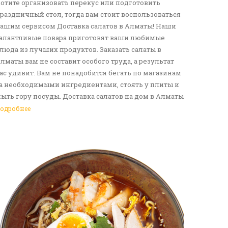
отите организовать перекус или подготовить
раздничный стол, тогда вам стоит воспользоваться
ашим сервисом Доставка салатов в Алматы! Наши
алантливые повара приготовят ваши любимые
люда из лучших продуктов. Заказать салаты в
лматы вам не составит особого труда, а результат
ас удивит. Вам не понадобится бегать по магазинам
а необходимыми ингредиентами, стоять у плиты и
ыть гору посуды. Доставка салатов на дом в Алматы
танет отличным решение для вас и ваших родных,
одробнее
рузей. Ведь мы сами берем все хлопоты в свои
уки. Воспользуйтесь нашим сервисом Доставка еды
 Алматы!