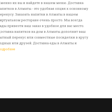
менно их вы и найдете в нашем меню. Доставка
апитков в Алматы - это удобная опция к основному
ерекусу. Заказать напитки в Алматы в нашем
иртуальном ресторане очень просто. Мы всегда
ады привезти ваш заказ в удобное для вас место.
оставка напитков на дом в Алматы дополнит ваш
ытный перекус или совместные посиделки в кругу
одных или друзей. Доставка еды в Алматы и
езалкогольных напитков сделает ваш день по-
одробнее
астоящему ярким и беззаботным. Обращайтесь к
ам за покупками!