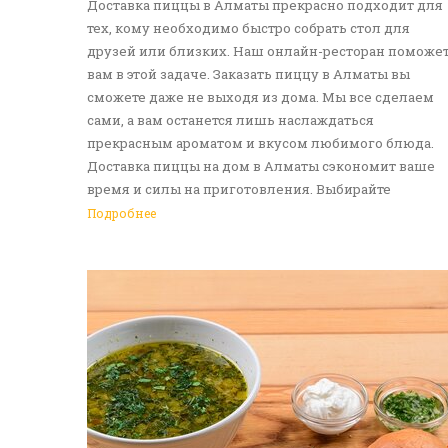
Доставка пиццы в Алматы прекрасно подходит для
тех, кому необходимо быстро собрать стол для
друзей или близких. Наш онлайн-ресторан поможе
вам в этой задаче. Заказать пиццу в Алматы вы
сможете даже не выходя из дома. Мы все сделаем
сами, а вам останется лишь наслаждаться
прекрасным ароматом и вкусом любимого блюда.
Доставка пиццы на дом в Алматы сэкономит ваше
время и силы на приготовления. Выбирайте
понравившуюся итальянскую лепешку, а мы -
Подробнее
приготовим ее в лучших традициях. Доставка еды в
Алматы - прекрасное решение для приятных
посиделок или быстрого перекуса. Мы ждем ваши
заявки!