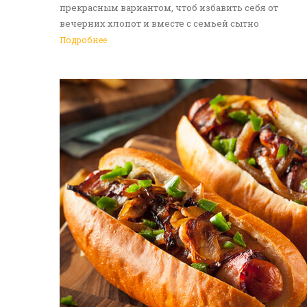
прекрасным вариантом, чтоб избавить себя от
вечерних хлопот и вместе с семьей сытно
поужинать. Доставка еды в Алматы - идеальное
Подробнее
решение на каждый день. Обращайтесь к нам!