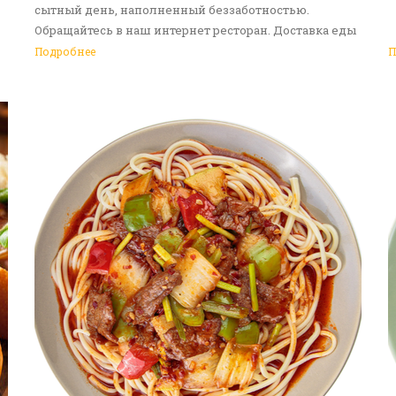
сытный день, наполненный беззаботностью.
Обращайтесь в наш интернет ресторан. Доставка еды
в Алматы - ваш идеальный выбор!
Подробнее
П