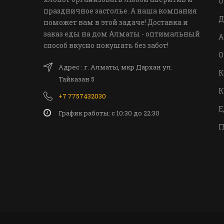
О
праздничное застолье. А наша компания
Д
поможет вам в этой задаче! Доставка и
заказ еды на дом Алматы - оптимальный
А
способ вкусно покушать без забот!
О
Адрес : г. Алматы, мкр Дархан ул.
К
Тайказан 5
К
+7 7757432030
Е
График работы: c 10:30 до 22:30
П