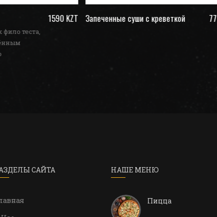
уши с креветкой
770 KZT
Мисо суп с лососем
Состав: традиционный японск
суп ,водоросли вакаме , соевый
творог тофу , грибы шампиньон
зеленый лук ,лосось
АЗДЕЛЫ САЙТА
НАШЕ МЕНЮ
лавная
Пицца