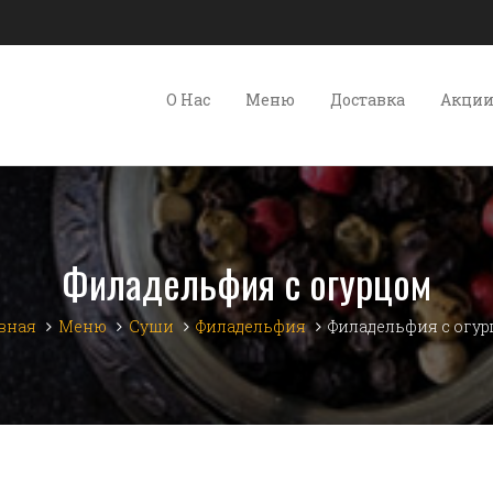
О Нас
Меню
Доставка
Акци
Филадельфия с огурцом
вная
Меню
Суши
Филадельфия
Филадельфия с огу