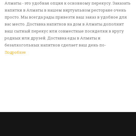
Алматы - это удобная опция к основному перекусу. Заказать
напитки в Алматы в нашем виртуальном ресторане очень
просто. Мы всегда рады привезти ваш заказ в удобное для
вас место. Доставка напитков на дом в Алматы дополнит
ваш сытный перекус или совместные посиделки в кругу
родных или друзей. Доставка еды в Алматы и
безалкогольных напитков сделает ваш день по-
настоящему ярким и беззаботным. Обращайтесь к нам за
Подробнее
покупками!