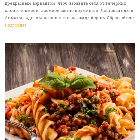
прекрасным вариантом, чтоб избавить себя от вечерних
хлопот и вместе с семьей сытно поужинать. Доставка еды в
Алматы - идеальное решение на каждый день. Обращайтесь
к нам!
Подробнее