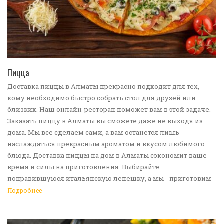
ПЕРЕЙТИ В КАТАЛОГ
Пицца
Доставка пиццы в Алматы прекрасно подходит для тех,
кому необходимо быстро собрать стол для друзей или
близких. Наш онлайн-ресторан поможет вам в этой задаче.
Заказать пиццу в Алматы вы сможете даже не выходя из
дома. Мы все сделаем сами, а вам останется лишь
наслаждаться прекрасным ароматом и вкусом любимого
блюда. Доставка пиццы на дом в Алматы сэкономит ваше
время и силы на приготовления. Выбирайте
понравившуюся итальянскую лепешку, а мы - приготовим
ее в лучших традициях. Доставка еды в Алматы -
Подробнее
прекрасное решение для приятных посиделок или
быстрого перекуса. Мы ждем ваши заявки!