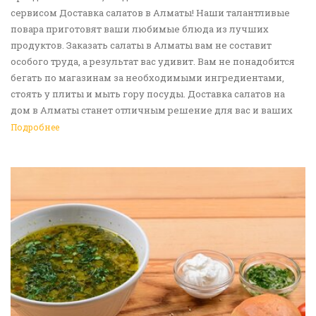
сервисом Доставка салатов в Алматы! Наши талантливые
повара приготовят ваши любимые блюда из лучших
продуктов. Заказать салаты в Алматы вам не составит
особого труда, а результат вас удивит. Вам не понадобится
бегать по магазинам за необходимыми ингредиентами,
стоять у плиты и мыть гору посуды. Доставка салатов на
дом в Алматы станет отличным решение для вас и ваших
родных, друзей. Ведь мы сами берем все хлопоты в свои
Подробнее
руки. Воспользуйтесь нашим сервисом Доставка еды в
Алматы!