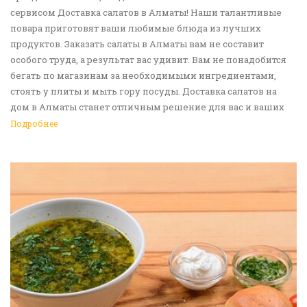
сервисом Доставка салатов в Алматы! Наши талантливые
повара приготовят ваши любимые блюда из лучших
продуктов. Заказать салаты в Алматы вам не составит
особого труда, а результат вас удивит. Вам не понадобится
бегать по магазинам за необходимыми ингредиентами,
стоять у плиты и мыть гору посуды. Доставка салатов на
дом в Алматы станет отличным решение для вас и ваших
родных, друзей. Ведь мы сами берем все хлопоты в свои
Подробнее
руки. Воспользуйтесь нашим сервисом Доставка еды в
Алматы!