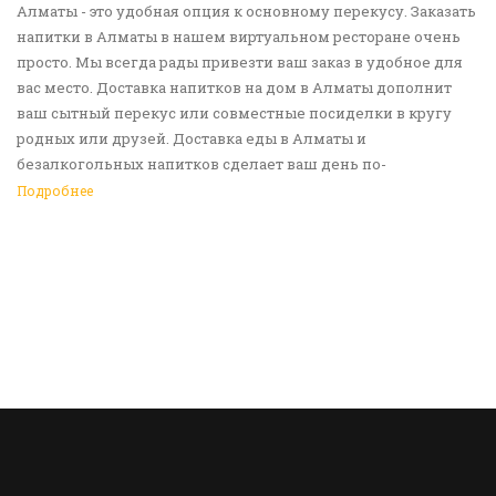
Алматы - это удобная опция к основному перекусу. Заказать
напитки в Алматы в нашем виртуальном ресторане очень
просто. Мы всегда рады привезти ваш заказ в удобное для
вас место. Доставка напитков на дом в Алматы дополнит
ваш сытный перекус или совместные посиделки в кругу
родных или друзей. Доставка еды в Алматы и
безалкогольных напитков сделает ваш день по-
настоящему ярким и беззаботным. Обращайтесь к нам за
Подробнее
покупками!