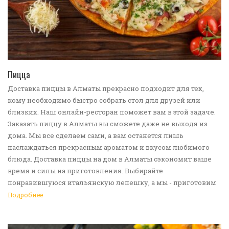
ПЕРЕЙТИ В КАТАЛОГ
Пицца
Доставка пиццы в Алматы прекрасно подходит для тех,
кому необходимо быстро собрать стол для друзей или
близких. Наш онлайн-ресторан поможет вам в этой задаче.
Заказать пиццу в Алматы вы сможете даже не выходя из
дома. Мы все сделаем сами, а вам останется лишь
наслаждаться прекрасным ароматом и вкусом любимого
блюда. Доставка пиццы на дом в Алматы сэкономит ваше
время и силы на приготовления. Выбирайте
понравившуюся итальянскую лепешку, а мы - приготовим
ее в лучших традициях. Доставка еды в Алматы -
Подробнее
прекрасное решение для приятных посиделок или
быстрого перекуса. Мы ждем ваши заявки!