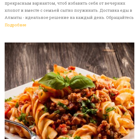
прекрасным вариантом, чтоб избавить себя от вечерних
хлопот и вместе с семьей сытно поужинать. Доставка еды в
Алматы - идеальное решение на каждый день. Обращайтесь
к нам!
Подробнее