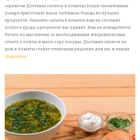
сервисом Доставка салатов в Алматы! Наши талантливые
повара приготовят ваши любимые блюда из лучших
продуктов. Заказать салаты в Алматы вам не составит
особого труда, а результат вас удивит. Вам не понадобится
бегать по магазинам за необходимыми ингредиентами,
стоять у плиты и мыть гору посуды. Доставка салатов на
дом в Алматы станет отличным решение для вас и ваших
родных, друзей. Ведь мы сами берем все хлопоты в свои
Подробнее
руки. Воспользуйтесь нашим сервисом Доставка еды в
Алматы!