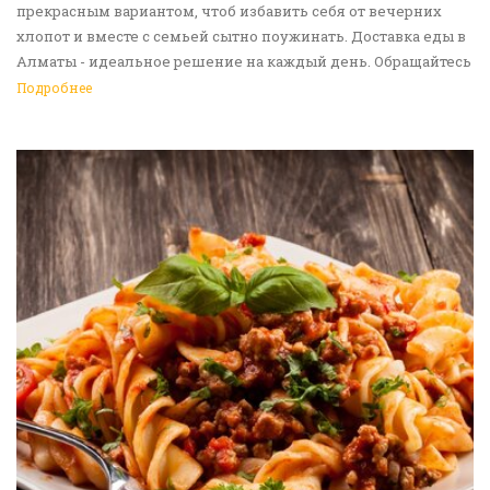
прекрасным вариантом, чтоб избавить себя от вечерних
хлопот и вместе с семьей сытно поужинать. Доставка еды в
Алматы - идеальное решение на каждый день. Обращайтесь
к нам!
Подробнее