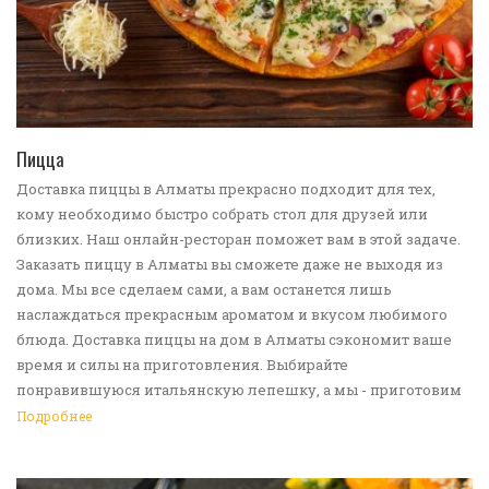
ПЕРЕЙТИ В КАТАЛОГ
Пицца
Доставка пиццы в Алматы прекрасно подходит для тех,
кому необходимо быстро собрать стол для друзей или
близких. Наш онлайн-ресторан поможет вам в этой задаче.
Заказать пиццу в Алматы вы сможете даже не выходя из
дома. Мы все сделаем сами, а вам останется лишь
наслаждаться прекрасным ароматом и вкусом любимого
блюда. Доставка пиццы на дом в Алматы сэкономит ваше
время и силы на приготовления. Выбирайте
понравившуюся итальянскую лепешку, а мы - приготовим
ее в лучших традициях. Доставка еды в Алматы -
Подробнее
прекрасное решение для приятных посиделок или
быстрого перекуса. Мы ждем ваши заявки!