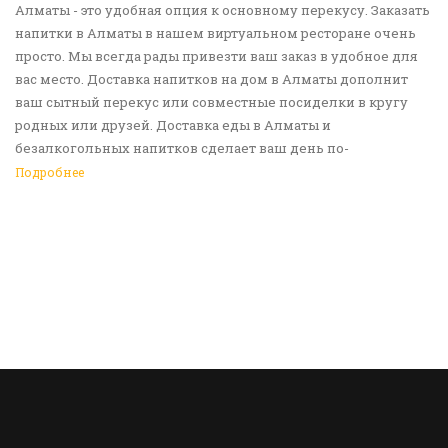
Алматы - это удобная опция к основному перекусу. Заказать
напитки в Алматы в нашем виртуальном ресторане очень
просто. Мы всегда рады привезти ваш заказ в удобное для
вас место. Доставка напитков на дом в Алматы дополнит
ваш сытный перекус или совместные посиделки в кругу
родных или друзей. Доставка еды в Алматы и
безалкогольных напитков сделает ваш день по-
настоящему ярким и беззаботным. Обращайтесь к нам за
Подробнее
покупками!