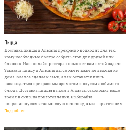
ПЕРЕЙТИ В КАТАЛОГ
Пицца
Доставка пиццы в Алматы прекрасно подходит для тех,
кому необходимо быстро собрать стол для друзей или
близких. Наш онлайн-ресторан поможет вам в этой задаче.
Заказать пиццу в Алматы вы сможете даже не выходя из
дома. Мы все сделаем сами, а вам останется лишь
наслаждаться прекрасным ароматом и вкусом любимого
блюда. Доставка пиццы на дом в Алматы сэкономит ваше
время и силы на приготовления. Выбирайте
понравившуюся итальянскую лепешку, а мы - приготовим
ее в лучших традициях. Доставка еды в Алматы -
Подробнее
прекрасное решение для приятных посиделок или
быстрого перекуса. Мы ждем ваши заявки!