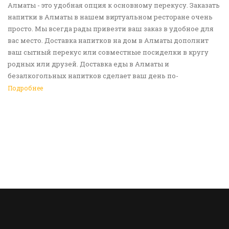
Алматы - это удобная опция к основному перекусу. Заказать
напитки в Алматы в нашем виртуальном ресторане очень
просто. Мы всегда рады привезти ваш заказ в удобное для
вас место. Доставка напитков на дом в Алматы дополнит
ваш сытный перекус или совместные посиделки в кругу
родных или друзей. Доставка еды в Алматы и
безалкогольных напитков сделает ваш день по-
настоящему ярким и беззаботным. Обращайтесь к нам за
Подробнее
покупками!