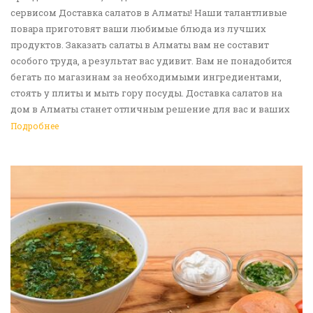
сервисом Доставка салатов в Алматы! Наши талантливые
повара приготовят ваши любимые блюда из лучших
продуктов. Заказать салаты в Алматы вам не составит
особого труда, а результат вас удивит. Вам не понадобится
бегать по магазинам за необходимыми ингредиентами,
стоять у плиты и мыть гору посуды. Доставка салатов на
дом в Алматы станет отличным решение для вас и ваших
родных, друзей. Ведь мы сами берем все хлопоты в свои
Подробнее
руки. Воспользуйтесь нашим сервисом Доставка еды в
Алматы!