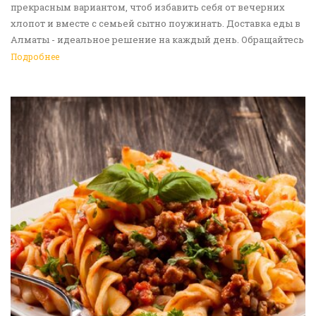
прекрасным вариантом, чтоб избавить себя от вечерних
хлопот и вместе с семьей сытно поужинать. Доставка еды в
Алматы - идеальное решение на каждый день. Обращайтесь
к нам!
Подробнее