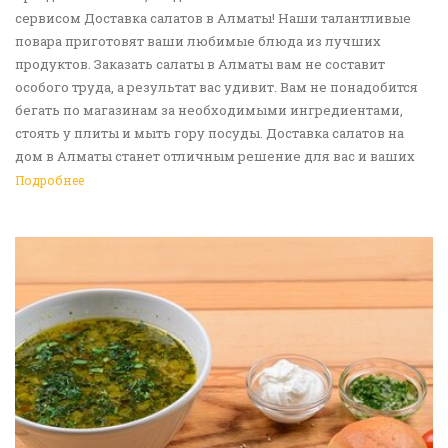
сервисом Доставка салатов в Алматы! Наши талантливые
повара приготовят ваши любимые блюда из лучших
продуктов. Заказать салаты в Алматы вам не составит
особого труда, а результат вас удивит. Вам не понадобится
бегать по магазинам за необходимыми ингредиентами,
стоять у плиты и мыть гору посуды. Доставка салатов на
дом в Алматы станет отличным решение для вас и ваших
родных, друзей. Ведь мы сами берем все хлопоты в свои
Подробнее
руки. Воспользуйтесь нашим сервисом Доставка еды в
Алматы!