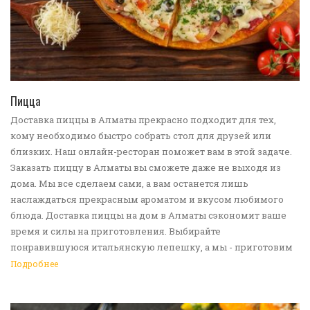
ПЕРЕЙТИ В КАТАЛОГ
Пицца
Доставка пиццы в Алматы прекрасно подходит для тех,
кому необходимо быстро собрать стол для друзей или
близких. Наш онлайн-ресторан поможет вам в этой задаче.
Заказать пиццу в Алматы вы сможете даже не выходя из
дома. Мы все сделаем сами, а вам останется лишь
наслаждаться прекрасным ароматом и вкусом любимого
блюда. Доставка пиццы на дом в Алматы сэкономит ваше
время и силы на приготовления. Выбирайте
понравившуюся итальянскую лепешку, а мы - приготовим
ее в лучших традициях. Доставка еды в Алматы -
Подробнее
прекрасное решение для приятных посиделок или
быстрого перекуса. Мы ждем ваши заявки!