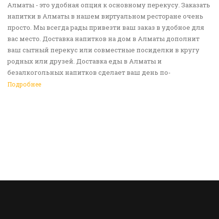
Алматы - это удобная опция к основному перекусу. Заказать
напитки в Алматы в нашем виртуальном ресторане очень
просто. Мы всегда рады привезти ваш заказ в удобное для
вас место. Доставка напитков на дом в Алматы дополнит
ваш сытный перекус или совместные посиделки в кругу
родных или друзей. Доставка еды в Алматы и
безалкогольных напитков сделает ваш день по-
настоящему ярким и беззаботным. Обращайтесь к нам за
Подробнее
покупками!