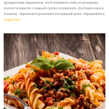
прекрасным вариантом, чтоб избавить себя от вечерних
хлопот и вместе с семьей сытно поужинать. Доставка еды в
Алматы - идеальное решение на каждый день. Обращайтесь
к нам!
Подробнее