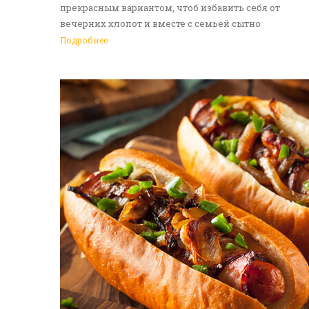
прекрасным вариантом, чтоб избавить себя от
вечерних хлопот и вместе с семьей сытно
поужинать. Доставка еды в Алматы - идеальное
Подробнее
решение на каждый день. Обращайтесь к нам!