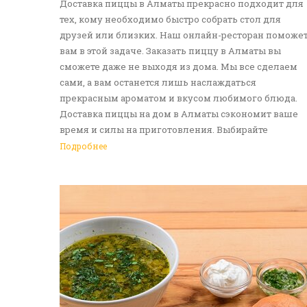
Доставка пиццы в Алматы прекрасно подходит для
тех, кому необходимо быстро собрать стол для
друзей или близких. Наш онлайн-ресторан поможе
вам в этой задаче. Заказать пиццу в Алматы вы
сможете даже не выходя из дома. Мы все сделаем
сами, а вам останется лишь наслаждаться
прекрасным ароматом и вкусом любимого блюда.
Доставка пиццы на дом в Алматы сэкономит ваше
время и силы на приготовления. Выбирайте
понравившуюся итальянскую лепешку, а мы -
Подробнее
приготовим ее в лучших традициях. Доставка еды в
Алматы - прекрасное решение для приятных
посиделок или быстрого перекуса. Мы ждем ваши
заявки!