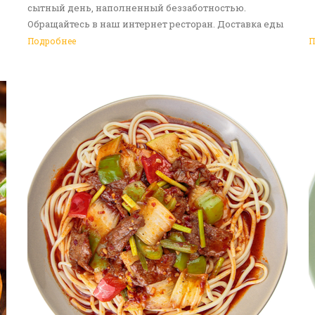
сытный день, наполненный беззаботностью.
Обращайтесь в наш интернет ресторан. Доставка еды
в Алматы - ваш идеальный выбор!
Подробнее
П