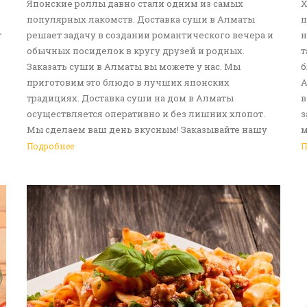
Японские роллы давно стали одним из самых
Х
популярных лакомств. Доставка суши в Алматы
п
т
решает задачу в создании романтического вечера и
н
обычных посиделок в кругу друзей и родных.
т
Заказать суши в Алматы вы можете у нас. Мы
б
приготовим это блюдо в лучших японских
А
традициях. Доставка суши на дом в Алматы
в
осуществляется оперативно и без лишних хлопот.
з
Мы сделаем ваш день вкусным! Заказывайте нашу
м
услугу доставка еды в Алматы!
с
Подробнее
П
д
р
в