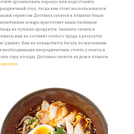
отите организовать перекус или подготовить
раздничный стол, тогда вам стоит воспользоваться
ашим сервисом Доставка салатов в Алматы! Наши
алантливые повара приготовят ваши любимые
люда из лучших продуктов. Заказать салаты в
лматы вам не составит особого труда, а результат
ас удивит. Вам не понадобится бегать по магазинам
а необходимыми ингредиентами, стоять у плиты и
ыть гору посуды. Доставка салатов на дом в Алматы
танет отличным решение для вас и ваших родных,
одробнее
рузей. Ведь мы сами берем все хлопоты в свои
уки. Воспользуйтесь нашим сервисом Доставка еды
 Алматы!