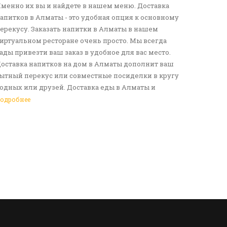
менно их вы и найдете в нашем меню. Доставка
апитков в Алматы - это удобная опция к основному
ерекусу. Заказать напитки в Алматы в нашем
иртуальном ресторане очень просто. Мы всегда
ады привезти ваш заказ в удобное для вас место.
оставка напитков на дом в Алматы дополнит ваш
ытный перекус или совместные посиделки в кругу
одных или друзей. Доставка еды в Алматы и
езалкогольных напитков сделает ваш день по-
одробнее
астоящему ярким и беззаботным. Обращайтесь к
ам за покупками!