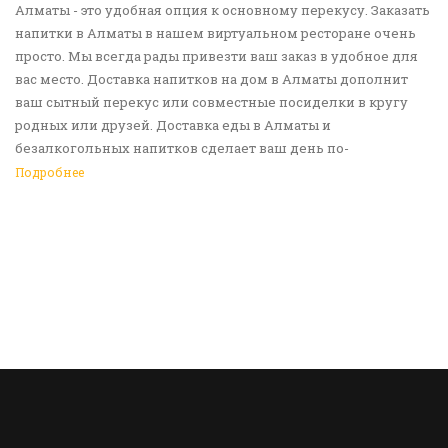
Алматы - это удобная опция к основному перекусу. Заказать
напитки в Алматы в нашем виртуальном ресторане очень
просто. Мы всегда рады привезти ваш заказ в удобное для
вас место. Доставка напитков на дом в Алматы дополнит
ваш сытный перекус или совместные посиделки в кругу
родных или друзей. Доставка еды в Алматы и
безалкогольных напитков сделает ваш день по-
настоящему ярким и беззаботным. Обращайтесь к нам за
Подробнее
покупками!