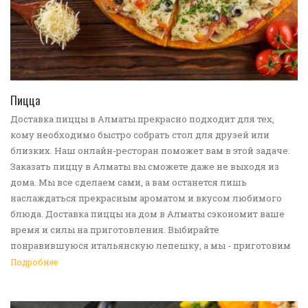
ПЕРЕЙТИ В КАТАЛОГ
Пицца
Доставка пиццы в Алматы прекрасно подходит для тех,
кому необходимо быстро собрать стол для друзей или
близких. Наш онлайн-ресторан поможет вам в этой задаче.
Заказать пиццу в Алматы вы сможете даже не выходя из
дома. Мы все сделаем сами, а вам останется лишь
наслаждаться прекрасным ароматом и вкусом любимого
блюда. Доставка пиццы на дом в Алматы сэкономит ваше
время и силы на приготовления. Выбирайте
понравившуюся итальянскую лепешку, а мы - приготовим
ее в лучших традициях. Доставка еды в Алматы -
Подробнее
прекрасное решение для приятных посиделок или
быстрого перекуса. Мы ждем ваши заявки!