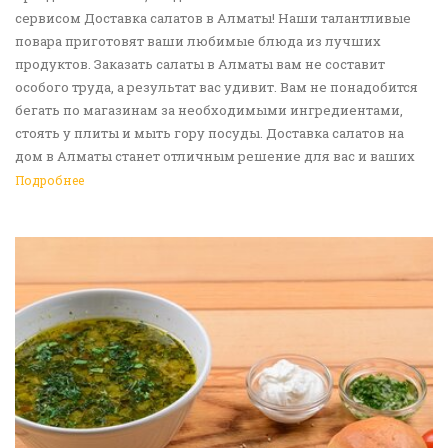
сервисом Доставка салатов в Алматы! Наши талантливые
повара приготовят ваши любимые блюда из лучших
продуктов. Заказать салаты в Алматы вам не составит
особого труда, а результат вас удивит. Вам не понадобится
бегать по магазинам за необходимыми ингредиентами,
стоять у плиты и мыть гору посуды. Доставка салатов на
дом в Алматы станет отличным решение для вас и ваших
родных, друзей. Ведь мы сами берем все хлопоты в свои
Подробнее
руки. Воспользуйтесь нашим сервисом Доставка еды в
Алматы!