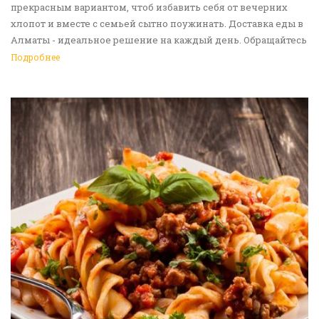
прекрасным вариантом, чтоб избавить себя от вечерних
хлопот и вместе с семьей сытно поужинать. Доставка еды в
Алматы - идеальное решение на каждый день. Обращайтесь
к нам!
Подробнее