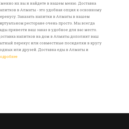
менно их вы и найдете в нашем меню. Доставка
апитков в Алматы - это удобная опция к основному
ерекусу. Заказать напитки в Алматы в нашем
иртуальном ресторане очень просто. Мы всегда
ады привезти ваш заказ в удобное для вас место.
оставка напитков на дом в Алматы дополнит ваш
ытный перекус или совместные посиделки в кругу
одных или друзей. Доставка еды в Алматы и
езалкогольных напитков сделает ваш день по-
одробнее
астоящему ярким и беззаботным. Обращайтесь к
ам за покупками!