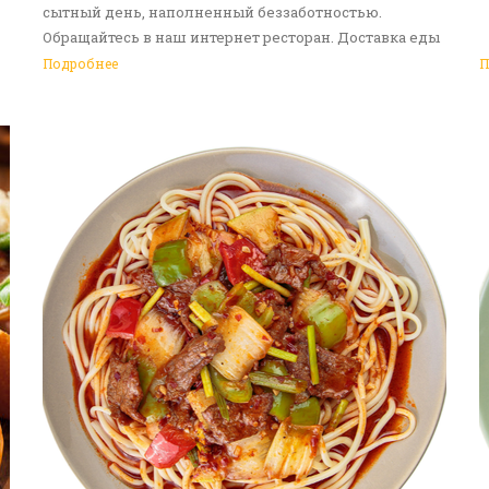
сытный день, наполненный беззаботностью.
Обращайтесь в наш интернет ресторан. Доставка еды
в Алматы - ваш идеальный выбор!
Подробнее
П