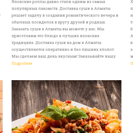
Японские роллы давно стали одним из самых
Х
популярных лакомств. Доставка суши в Алматы
п
т
решает задачу в создании романтического вечера и
н
обычных посиделок в кругу друзей и родных.
т
Заказать суши в Алматы вы можете у нас. Мы
б
приготовим это блюдо в лучших японских
А
традициях. Доставка суши на дом в Алматы
в
осуществляется оперативно и без лишних хлопот.
з
Мы сделаем ваш день вкусным! Заказывайте нашу
м
услугу доставка еды в Алматы!
с
Подробнее
П
д
р
в