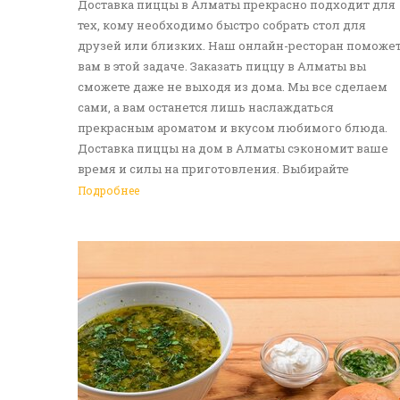
Доставка пиццы в Алматы прекрасно подходит для
тех, кому необходимо быстро собрать стол для
друзей или близких. Наш онлайн-ресторан поможе
вам в этой задаче. Заказать пиццу в Алматы вы
сможете даже не выходя из дома. Мы все сделаем
сами, а вам останется лишь наслаждаться
прекрасным ароматом и вкусом любимого блюда.
Доставка пиццы на дом в Алматы сэкономит ваше
время и силы на приготовления. Выбирайте
понравившуюся итальянскую лепешку, а мы -
Подробнее
приготовим ее в лучших традициях. Доставка еды в
Алматы - прекрасное решение для приятных
посиделок или быстрого перекуса. Мы ждем ваши
заявки!