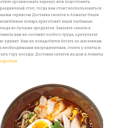
отите организовать перекус или подготовить
раздничный стол, тогда вам стоит воспользоваться
ашим сервисом Доставка салатов в Алматы! Наши
алантливые повара приготовят ваши любимые
люда из лучших продуктов. Заказать салаты в
лматы вам не составит особого труда, а результат
ас удивит. Вам не понадобится бегать по магазинам
а необходимыми ингредиентами, стоять у плиты и
ыть гору посуды. Доставка салатов на дом в Алматы
танет отличным решение для вас и ваших родных,
одробнее
рузей. Ведь мы сами берем все хлопоты в свои
уки. Воспользуйтесь нашим сервисом Доставка еды
 Алматы!