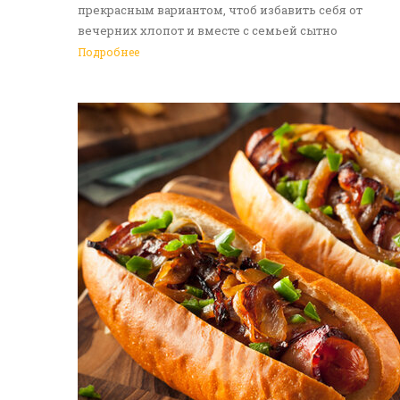
прекрасным вариантом, чтоб избавить себя от
вечерних хлопот и вместе с семьей сытно
поужинать. Доставка еды в Алматы - идеальное
Подробнее
решение на каждый день. Обращайтесь к нам!