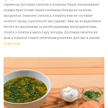
сервисом Доставка салатов в Алматы! Наши талантливые
повара приготовят ваши любимые блюда из лучших
продуктов. Заказать салаты в Алматы вам не составит
особого труда, а результат вас удивит. Вам не понадобится
бегать по магазинам за необходимыми ингредиентами,
стоять у плиты и мыть гору посуды. Доставка салатов на
дом в Алматы станет отличным решение для вас и ваших
родных, друзей. Ведь мы сами берем все хлопоты в свои
Подробнее
руки. Воспользуйтесь нашим сервисом Доставка еды в
Алматы!