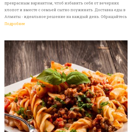
прекрасным вариантом, чтоб избавить себя от вечерних
хлопот и вместе с семьей сытно поужинать. Доставка еды в
Алматы - идеальное решение на каждый день. Обращайтесь
к нам!
Подробнее