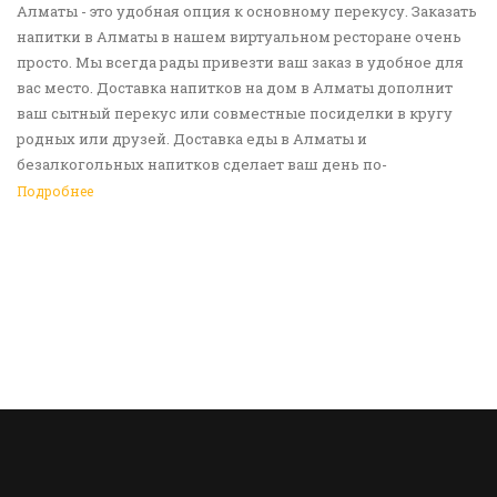
Алматы - это удобная опция к основному перекусу. Заказать
напитки в Алматы в нашем виртуальном ресторане очень
просто. Мы всегда рады привезти ваш заказ в удобное для
вас место. Доставка напитков на дом в Алматы дополнит
ваш сытный перекус или совместные посиделки в кругу
родных или друзей. Доставка еды в Алматы и
безалкогольных напитков сделает ваш день по-
настоящему ярким и беззаботным. Обращайтесь к нам за
Подробнее
покупками!