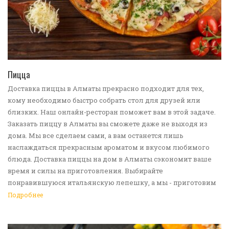
ПЕРЕЙТИ В КАТАЛОГ
Пицца
Доставка пиццы в Алматы прекрасно подходит для тех,
кому необходимо быстро собрать стол для друзей или
близких. Наш онлайн-ресторан поможет вам в этой задаче.
Заказать пиццу в Алматы вы сможете даже не выходя из
дома. Мы все сделаем сами, а вам останется лишь
наслаждаться прекрасным ароматом и вкусом любимого
блюда. Доставка пиццы на дом в Алматы сэкономит ваше
время и силы на приготовления. Выбирайте
понравившуюся итальянскую лепешку, а мы - приготовим
ее в лучших традициях. Доставка еды в Алматы -
Подробнее
прекрасное решение для приятных посиделок или
быстрого перекуса. Мы ждем ваши заявки!